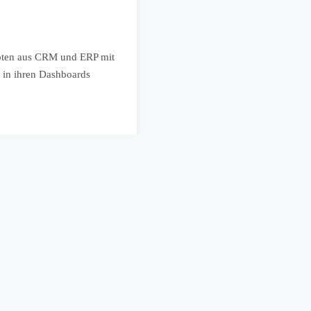
Marketing
Marketing-Performance kan
oten aus CRM und ERP mit
Ein mittelständisches Unterneh
g in ihren Dashboards
zusammen, damit Begriffe wie Le
das Marketing Budgetentscheidung