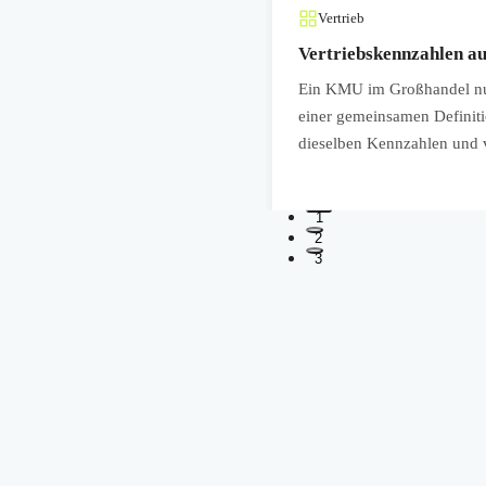
Vertrieb
Vertriebskennzahlen a
tionszeit, Lösungszeit und SLA-
Ein KMU im Großhandel nut
sparenz im Kundenservice und
einer gemeinsamen Definiti
dieselben Kennzahlen und 
1
2
3