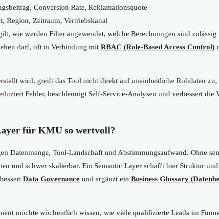
sbeitrag, Conversion Rate, Reklamationsquote
, Region, Zeitraum, Vertriebskanal
ilt, wie werden Filter angewendet, welche Berechnungen sind zulässig
hen darf, oft in Verbindung mit
RBAC (Role-Based Access Control)
o
ellt wird, greift das Tool nicht direkt auf uneinheitliche Rohdaten zu, 
eduziert Fehler, beschleunigt Self-Service-Analysen und verbessert die 
Layer für KMU so wertvoll?
en Datenmenge, Tool-Landschaft und Abstimmungsaufwand. Ohne seman
n und schwer skalierbar. Ein Semantic Layer schafft hier Struktur und 
rbessert
Data Governance
und ergänzt ein
Business Glossary (Datenbe
ent möchte wöchentlich wissen, wie viele qualifizierte Leads im Funne