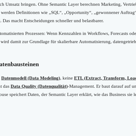
ch Umsatz bringen. Ohne Semantic Layer berechnen Marketing, Vertrieb
er werden Definitionen wie „SQL“, „Opportunity“, „gewonnener Auftrag
t. Das macht Entscheidungen schneller und belastbarer.
utomatisierten Prozessen: Wenn Kennzahlen in Workflows, Forecasts ode
 wird damit zur Grundlage für skalierbare Automatisierung, datengetrie
atenbausteinen
s
Datenmodell (Data Modeling)
, keine
ETL (Extract, Transform, Loa
ht das
Data Quality (Datenqualität)
-Management. Er baut darauf auf un
se speichert Daten, der Semantic Layer erklärt, wie das Business sie le