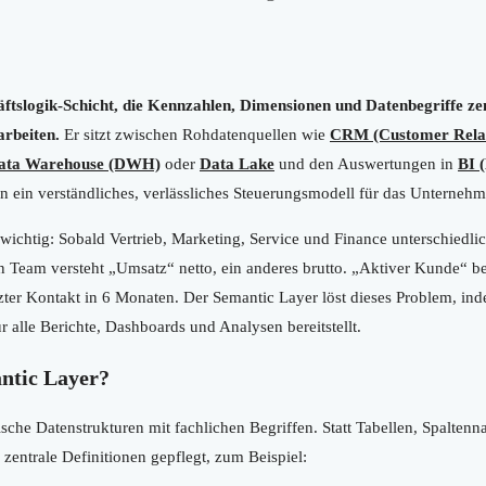
ftslogik-Schicht, die Kennzahlen, Dimensionen und Datenbegriffe zent
arbeiten.
Er sitzt zwischen Rohdatenquellen wie
CRM (Customer Rela
ata Warehouse (DWH)
oder
Data Lake
und den Auswertungen in
BI (
n ein verständliches, verlässliches Steuerungsmodell für das Unternehm
ichtig: Sobald Vertrieb, Marketing, Service und Finance unterschiedlic
n Team versteht „Umsatz“ netto, ein anderes brutto. „Aktiver Kunde“ b
zter Kontakt in 6 Monaten. Der Semantic Layer löst dieses Problem, ind
r alle Berichte, Dashboards und Analysen bereitstellt.
antic Layer?
sche Datenstrukturen mit fachlichen Begriffen. Statt Tabellen, Spalte
entrale Definitionen gepflegt, zum Beispiel: