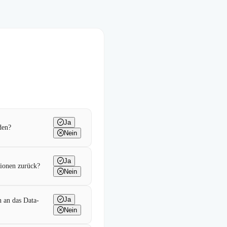
Ja
den?
Nein
Ja
sionen zurück?
Nein
Ja
n an das Data-
Nein