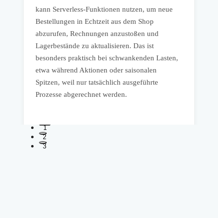
kann Serverless-Funktionen nutzen, um neue
e
Bestellungen in Echtzeit aus dem Shop
W
abzurufen, Rechnungen anzustoßen und
k
r
Lagerbestände zu aktualisieren. Das ist
w
besonders praktisch bei schwankenden Lasten,
v
t
etwa während Aktionen oder saisonalen
u
Spitzen, weil nur tatsächlich ausgeführte
Prozesse abgerechnet werden.
1
2
3