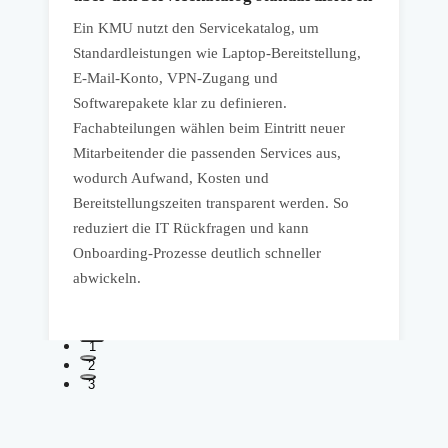
Ein KMU nutzt den Servicekatalog, um
E
Standardleistungen wie Laptop-Bereitstellung,
S
,
E-Mail-Konto, VPN-Zugang und
Softwarepakete klar zu definieren.
K
Fachabteilungen wählen beim Eintritt neuer
A
Mitarbeitender die passenden Services aus,
F
wodurch Aufwand, Kosten und
e
Bereitstellungszeiten transparent werden. So
u
reduziert die IT Rückfragen und kann
D
Onboarding-Prozesse deutlich schneller
v
abwickeln.
D
1
2
3