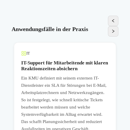
Anwendungsfälle in der Praxis
IT
IT-Support für Mitarbeitende mit klaren
Reaktionszeiten absichern
Ein KMU definiert mit seinem externen IT-
E
Dienstleister ein SLA für Störungen bei E-Mail,
v
Arbeitsplatzrechnern und Netzwerkzugängen.
f
So ist festgelegt, wie schnell kritische Tickets
P
bearbeitet werden müssen und welche
R
Systemverfügbarkeit im Alltag erwartet wird.
E
Das schafft Planungssicherheit und reduziert
W
Ausfallzeiten im operativen Geschäft.
l