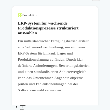
Produktion
ERP-System für wachsende
Produktionsprozesse strukturiert
auswählen
E
Ein mittelständischer Fertigungsbetrieb erstellt
eine Software-Ausschreibung, um ein neues
ERP-System für Einkauf, Lager und
A
Produktionsplanung zu finden. Durch klar
M
definierte Anforderungen, Bewertungskriterien
s
und einen standardisierten Anbietervergleich
a
kann das Unternehmen Angebote objektiv
S
prüfen und Fehlentscheidungen bei der
Softwareauswahl vermeiden.
1