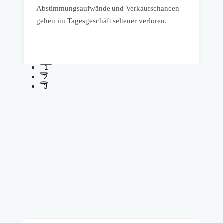
e
Abstimmungsaufwände und Verkaufschancen
F
gehen im Tagesgeschäft seltener verloren.
P
v
1
2
3