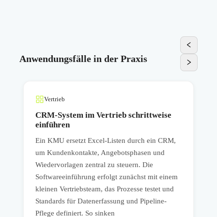
Anwendungsfälle in der Praxis
Vertrieb
CRM-System im Vertrieb schrittweise
einführen
Ein KMU ersetzt Excel-Listen durch ein CRM,
E
n
um Kundenkontakte, Angebotsphasen und
e
Wiedervorlagen zentral zu steuern. Die
S
Softwareeinführung erfolgt zunächst mit einem
S
kleinen Vertriebsteam, das Prozesse testet und
w
ie
Standards für Datenerfassung und Pipeline-
f
Pflege definiert. So sinken