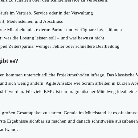
äufe im Vertrieb, Service oder in der Verwaltung
art, Meilensteinen und Abschluss
rne Mitarbeitende, externe Partner und verfügbare Investitionen
n:
was die Lösung leisten soll – und was bewusst nicht
iel Zeitersparnis, weniger Fehler oder schnellere Bearbeitung
ibt es?
 kommen unterschiedliche Projektmethoden infrage. Das klassische Wa
und sich wenig ändern. Agile Ansätze wie Scrum arbeiten in kurzen Abs
ärft werden. Für viele KMU ist ein pragmatischer Mittelweg ideal: eine
u großen Gesamtpaket zu starten. Gerade im Mittelstand ist es oft sinnvol
ste Ergebnisse sichtbar zu machen und danach schrittweise auszubauen.
saufwand.