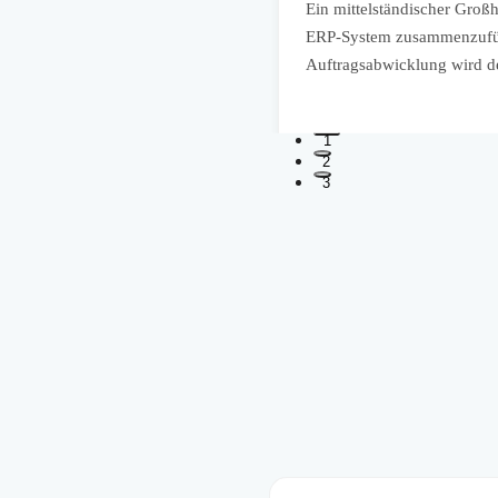
e für Urlaubsanträge,
Ein mittelständischer Groß
ministrativen Aufwand in der
ERP-System zusammenzuführ
tarbeitenden.
Auftragsabwicklung wird deu
1
2
3