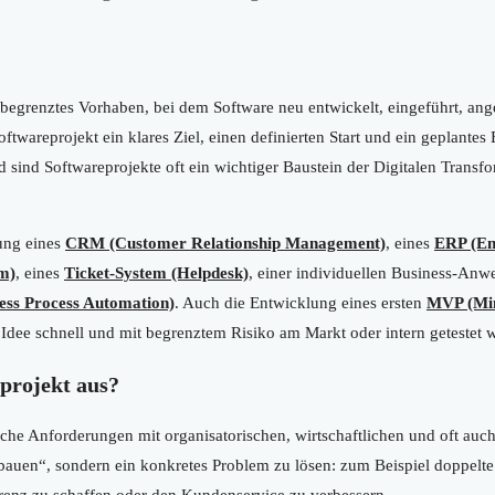
h begrenztes Vorhaben, bei dem Software neu entwickelt, eingeführt, ang
oftwareprojekt ein klares Ziel, einen definierten Start und ein geplantes
ind Softwareprojekte oft ein wichtiger Baustein der Digitalen Transf
rung eines
CRM (Customer Relationship Management)
, eines
ERP (En
m)
, eines
Ticket-System (Helpdesk)
, einer individuellen Business-An
ess Process Automation)
. Auch die Entwicklung eines ersten
MVP (Min
 Idee schnell und mit begrenztem Risiko am Markt oder intern getestet w
projekt aus?
iche Anforderungen mit organisatorischen, wirtschaftlichen und oft auch 
 bauen“, sondern ein konkretes Problem zu lösen: zum Beispiel doppel
renz zu schaffen oder den Kundenservice zu verbessern.