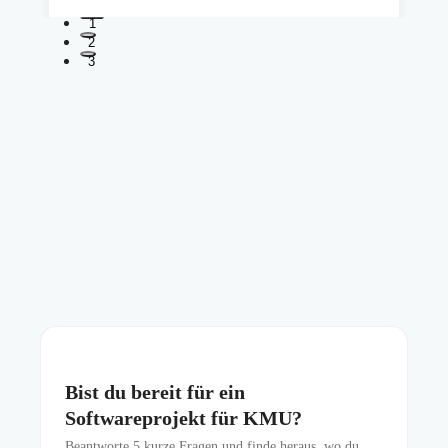
1
2
3
Bist du bereit für ein
Softwareprojekt für KMU?
Beantworte
5
kurze Fragen und finde heraus, wo du