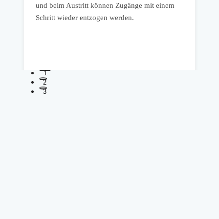
z
und beim Austritt können Zugänge mit einem
P
Schritt wieder entzogen werden.
R
P
1
2
3