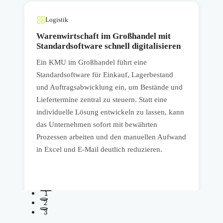
Logistik
Warenwirtschaft im Großhandel mit
Standardsoftware schnell digitalisieren
Ein KMU im Großhandel führt eine
E
Standardsoftware für Einkauf, Lagerbestand
S
und Auftragsabwicklung ein, um Bestände und
P
r
Liefertermine zentral zu steuern. Statt eine
S
individuelle Lösung entwickeln zu lassen, kann
w
das Unternehmen sofort mit bewährten
F
Prozessen arbeiten und den manuellen Aufwand
P
in Excel und E-Mail deutlich reduzieren.
1
2
3