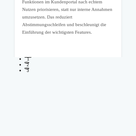
n
Funktionen im Kundenportal nach echtem
w
Nutzen priorisieren, statt nur interne Annahmen
k
umzusetzen. Das reduziert
A
t
Abstimmungsschleifen und beschleunigt die
d
Einführung der wichtigsten Features.
1
2
3