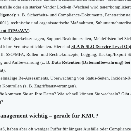
Ausfälle oder ein starker Vendor Lock-in (Wechsel wird teuer/kompliziert
ligence):
z. B. Sicherheits- und Compliance-Dokumente, Penetrations
27001), technische und organisatorische Maßnahmen, Subunternehmerlis
ment (DPA/AVV)
.
:
Verfügbarkeitszusagen, Support-Reaktionszeiten, Meldefristen bei Sic
d klare Verantwortlichkeiten. Hier sind
SLA & SLO (Service Level Obj
 B. SSO/MFA, Rollen- und Rechtekonzepte, Logging, Backup/Export-Str
ng und Aufbewahrung (z. B.
Data Retention (Datenaufbewahrung) bei
nt).
elmäßige Re-Assessments, Überwachung von Status-Seiten, Incident-R
e Kontrollen (z. B. Zugriffsauswertungen).
e kommen Sie an Ihre Daten? Wie schnell können Sie wechseln? Gibt e
)
?
anagement wichtig – gerade für KMU?
S, haben aber oft weniger Puffer für längere Ausfälle oder Compliance-