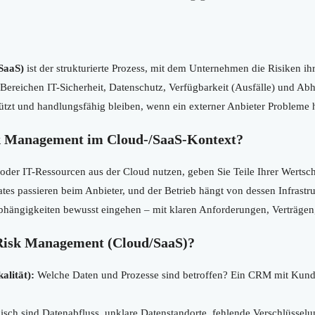
SaaS)
ist der strukturierte Prozess, mit dem Unternehmen die Risiken i
Bereichen IT-Sicherheit, Datenschutz, Verfügbarkeit (Ausfälle) und Abhän
tzt und handlungsfähig bleiben, wenn ein externer Anbieter Probleme h
k Management im Cloud-/SaaS-Kontext?
oder IT-Ressourcen aus der Cloud nutzen, geben Sie Teile Ihrer Wertsch
ates passieren beim Anbieter, und der Betrieb hängt von dessen Infras
Abhängigkeiten bewusst eingehen – mit klaren Anforderungen, Verträgen
 Risk Management (Cloud/SaaS)?
alität):
Welche Daten und Prozesse sind betroffen? Ein CRM mit Kundend
sch sind Datenabfluss, unklare Datenstandorte, fehlende Verschlüsselu