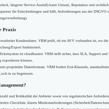
leck, längerer Service-Ausfall) kann Umsatz, Reputation und rechtlic
ransparenz für Entscheidungen und hilft, Anforderungen aus der DSGVO 
ragsverarbeitung).
r Praxis
erarbeitet Kundendaten. VRM prüft, ob ein AVV vorhanden ist, wo die 
schung/Export funktioniert.
icketsystem ist cloudbasiert. VRM stellt sicher, dass SLA, Support und
ig exportieren können.
utzt proprietäre Datenformate. VRM fordert Exit-Klauseln, standardisie
Lock-in zu begrenzen.
Management?
nzahl und Kritikalität der Anbieter sowie von regulatorischen Anfor
isierten Checkliste, klaren Mindestanforderungen (Sicherheit/Datenschut