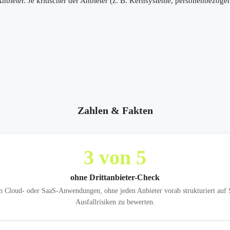
bieter. Je kritischer der Anbieter (z. B. Kernsysteme, personenbezogene 
Zahlen & Fakten
3
von 5
ohne Drittanbieter-Check
loud- oder SaaS-Anwendungen, ohne jeden Anbieter vorab strukturiert auf S
Ausfallrisiken zu bewerten.