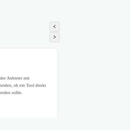
E-Commerce
Kritische Cloud-Dienstleist
der Anbieter mit
Ein mittelständischer Onlinehänd
eiden, ob ein Tool direkt
würde, etwa beim Shop-System, Z
erden sollte.
Datenexporte, Ersatzprozesse un
bleibt.