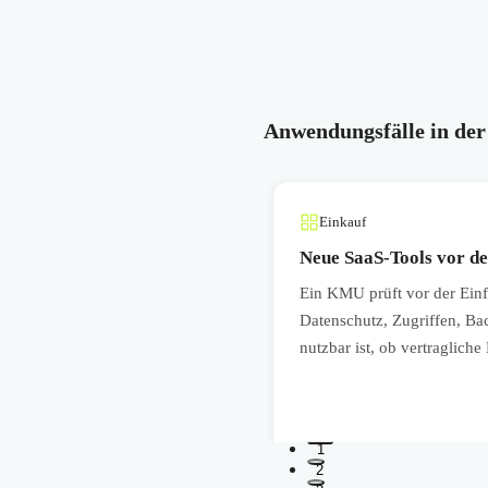
Anwendungsfälle in der
Einkauf
nachweisen
Neue SaaS-Tools vor d
nden und Auditoren
Ein KMU prüft vor der Ein
men vereinbart sind. Das
Datenschutz, Zugriffen, Ba
Vertrauen bei
nutzbar ist, ob vertraglich
1
2