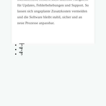
für Updates, Fehlerbehebungen und Support. So
S
lassen sich ungeplante Zusatzkosten vermeiden
t
und die Software bleibt stabil, sicher und an
U
.
neue Prozesse anpassbar.
F
P
1
2
3