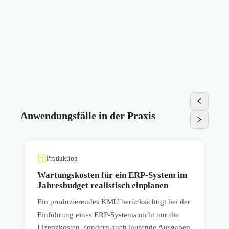
Anwendungsfälle in der Praxis
Produktion
Wartungskosten für ein ERP-System im
Jahresbudget realistisch einplanen
Ein produzierendes KMU berücksichtigt bei der
E
r
Einführung eines ERP-Systems nicht nur die
W
n
Lizenzkosten, sondern auch laufende Ausgaben
l