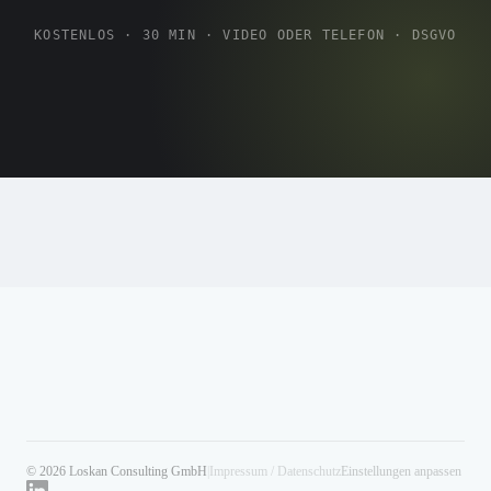
KOSTENLOS · 30 MIN · VIDEO ODER TELEFON · DSGVO
© 2026 Loskan Consulting GmbH
|
Impressum / Datenschutz
Einstellungen anpassen