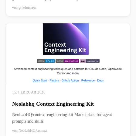
von
grikdotnet/ai
15. FEBRUAR 2026
Neolabhq Context Engineering Kit
NeoLabHQ/context-engineering-kit Marketplace for agent
prompts and skills
von
NeoLabHQ/context