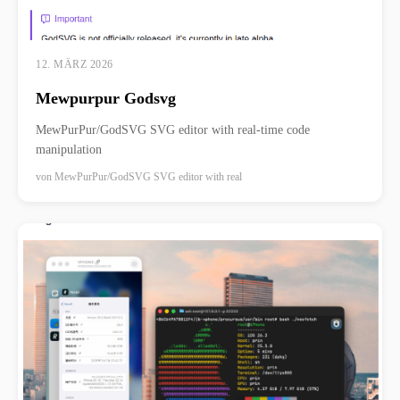
12. MÄRZ 2026
Mewpurpur Godsvg
MewPurPur/GodSVG SVG editor with real-time code
manipulation
von
MewPurPur/GodSVG SVG editor with real