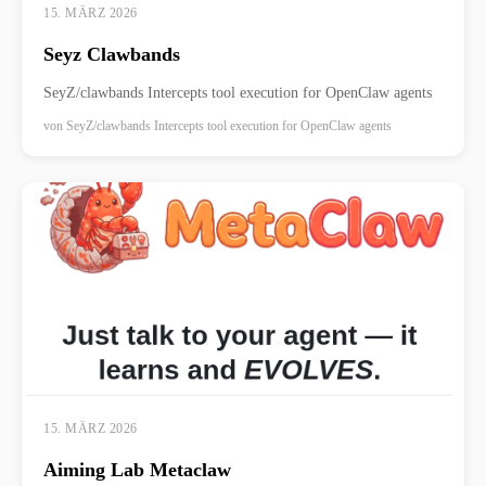
15. MÄRZ 2026
Seyz Clawbands
SeyZ/clawbands Intercepts tool execution for OpenClaw agents
von
SeyZ/clawbands Intercepts tool execution for OpenClaw agents
15. MÄRZ 2026
Aiming Lab Metaclaw