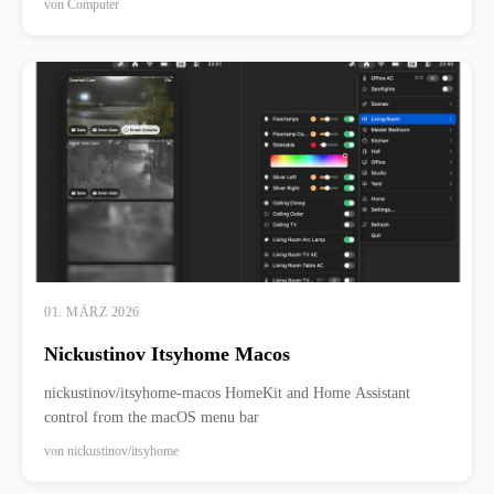
von
Computer
01. MÄRZ 2026
Nickustinov Itsyhome Macos
nickustinov/itsyhome-macos HomeKit and Home Assistant
control from the macOS menu bar
von
nickustinov/itsyhome