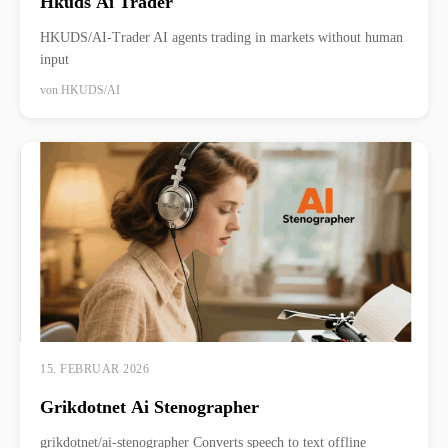
Hkuds Ai Trader
HKUDS/AI-Trader AI agents trading in markets without human
input
von
HKUDS/AI
15. FEBRUAR 2026
Grikdotnet Ai Stenographer
grikdotnet/ai-stenographer Converts speech to text offline