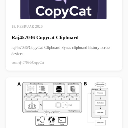
18. FEBRUAR 2026
Raj457036 Copycat Clipboard
raj457036/CopyCat-Clipboard Syncs clipboard history across
devices
von
raj457036/CopyCat