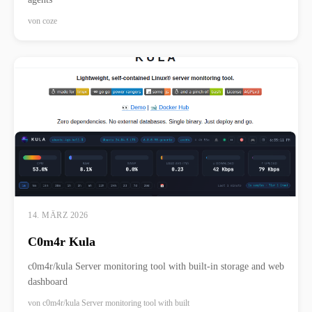
von
coze
14. MÄRZ 2026
C0m4r Kula
c0m4r/kula Server monitoring tool with built-in storage and web
dashboard
von
c0m4r/kula Server monitoring tool with built