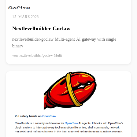
15. MÄRZ 2026
Nextlevelbuilder Goclaw
nextlevelbuilder/goclaw Multi-agent AI gateway with single
binary
von
nextlevelbuilder/goclaw Multi