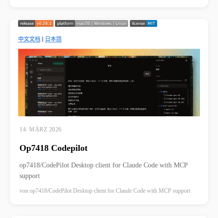
14. MÄRZ 2026
Op7418 Codepilot
op7418/CodePilot Desktop client for Claude Code with MCP
support
von
op7418/CodePilot Desktop client for Claude Code with MCP support