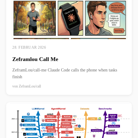
28. FEBRUAR 2026
Zeframlou Call Me
ZeframLou/call-me Claude Code calls the phone when tasks
finish
von
ZeframLou/call