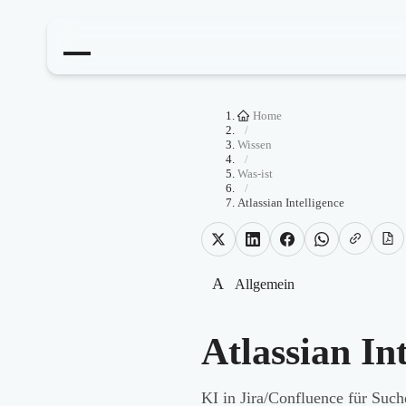
Home
/
Wissen
/
Was-ist
/
Atlassian Intelligence
A
Allgemein
Atlassian In
KI in Jira/Confluence für Suc