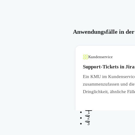
Anwendungsfälle in der
Kundenservice
Support-Tickets in Jir
ten Entwürfe für
Ein KMU im Kundenservice n
t Zeit bei wiederkehrenden
zusammenzufassen und die 
ionen konsistent genutzt werden.
Dringlichkeit, ähnliche Fäl
1
2
3