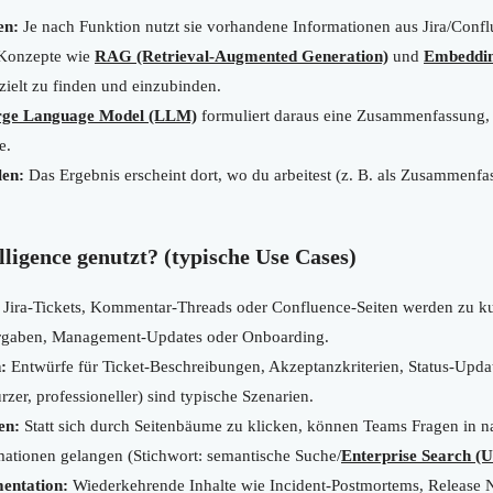
en:
Je nach Funktion nutzt sie vorhandene Informationen aus Jira/Confl
 Konzepte wie
RAG (Retrieval-Augmented Generation)
und
Embeddi
zielt zu finden und einzubinden.
rge Language Model (LLM)
formuliert daraus eine Zusammenfassung, 
e.
len:
Das Ergebnis erscheint dort, wo du arbeitest (z. B. als Zusammenfa
lligence genutzt? (typische Use Cases)
Jira-Tickets, Kommentar-Threads oder Confluence-Seiten werden zu 
Übergaben, Management-Updates oder Onboarding.
:
Entwürfe für Ticket-Beschreibungen, Akzeptanzkriterien, Status-Upd
zer, professioneller) sind typische Szenarien.
en:
Statt sich durch Seitenbäume zu klicken, können Teams Fragen in na
rmationen gelangen (Stichwort: semantische Suche/
Enterprise Search (
entation:
Wiederkehrende Inhalte wie Incident-Postmortems, Release N