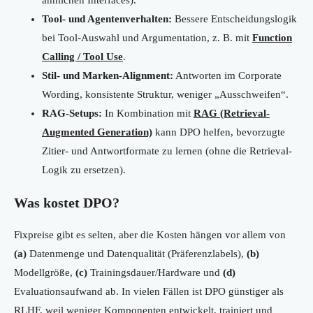
ähnlichen Interfaces).
Tool- und Agentenverhalten:
Bessere Entscheidungslogik
bei Tool-Auswahl und Argumentation, z. B. mit
Function
Calling / Tool Use
.
Stil- und Marken-Alignment:
Antworten im Corporate
Wording, konsistente Struktur, weniger „Ausschweifen“.
RAG-Setups:
In Kombination mit
RAG (Retrieval-
Augmented Generation)
kann DPO helfen, bevorzugte
Zitier- und Antwortformate zu lernen (ohne die Retrieval-
Logik zu ersetzen).
Was kostet DPO?
Fixpreise gibt es selten, aber die Kosten hängen vor allem von
(a)
Datenmenge und Datenqualität (Präferenzlabels),
(b)
Modellgröße,
(c)
Trainingsdauer/Hardware und
(d)
Evaluationsaufwand ab. In vielen Fällen ist DPO günstiger als
RLHF, weil weniger Komponenten entwickelt, trainiert und