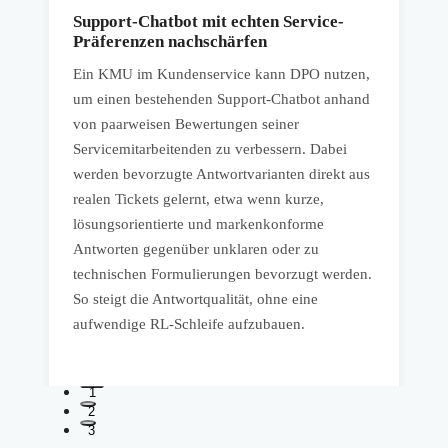
Support-Chatbot mit echten Service-
Präferenzen nachschärfen
Ein KMU im Kundenservice kann DPO nutzen,
um einen bestehenden Support-Chatbot anhand
D
von paarweisen Bewertungen seiner
F
Servicemitarbeitenden zu verbessern. Dabei
V
werden bevorzugte Antwortvarianten direkt aus
m
l
realen Tickets gelernt, etwa wenn kurze,
z
h
lösungsorientierte und markenkonforme
N
Antworten gegenüber unklaren oder zu
P
technischen Formulierungen bevorzugt werden.
d
So steigt die Antwortqualität, ohne eine
u
aufwendige RL-Schleife aufzubauen.
1
2
3