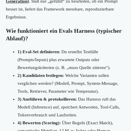
Generation)
. Statt nur „gefühlt“ zu beurteilen, ob ein Prompt
besser ist, liefert das Framework messbare, reproduzierbare
Ergebnisse.
Wie funktioniert ein Evals Harness (typischer
Ablauf)?
1) Eval-Set definieren:
Du erstellst Testfälle
(Prompts/Inputs) plus erwartete Outputs oder
Bewertungskriterien (z. B. „muss Quelle zitieren“).
2) Kandidaten festlegen:
Welche Varianten sollen
verglichen werden? (Modell, Prompt, System-Message,
Tools, Retriever, Parameter wie Temperatur).
3) Ausführen & protokollieren:
Das Harness ruft das
Modell (Inference) auf, speichert Antworten, Tool-Calls,
Tokenverbrauch und Laufzeiten.
4) Bewerten (Scoring):
Über Regeln (Exact Match),
semantische Metriken, LLM-as-Judge oder Human