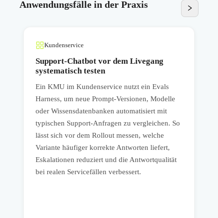
Anwendungsfälle in der Praxis
Kundenservice
Support-Chatbot vor dem Livegang
systematisch testen
Ein KMU im Kundenservice nutzt ein Evals
E
Harness, um neue Prompt-Versionen, Modelle
e
oder Wissensdatenbanken automatisiert mit
f
typischen Support-Anfragen zu vergleichen. So
lässt sich vor dem Rollout messen, welche
Q
Variante häufiger korrekte Antworten liefert,
V
Eskalationen reduziert und die Antwortqualität
w
bei realen Servicefällen verbessert.
p
N