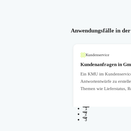
Anwendungsfälle in der
Kundenservice
Kundenanfragen in Gmai
 Tabellen zusammenzufassen,
Ein KMU im Kundenservice
lft dem Marketing, Reports ohne
Antwortentwürfe zu erstell
Themen wie Lieferstatus, R
1
2
3