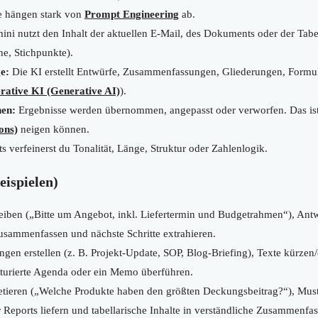
e hängen stark von
Prompt Engineering
ab.
ni nutzt den Inhalt der aktuellen E-Mail, des Dokuments oder der Tabel
he, Stichpunkte).
e:
Die KI erstellt Entwürfe, Zusammenfassungen, Gliederungen, Formul
rative KI (Generative AI)
).
hen:
Ergebnisse werden übernommen, angepasst oder verworfen. Das ist
ons)
neigen können.
 verfeinerst du Tonalität, Länge, Struktur oder Zahlenlogik.
eispielen)
iben („Bitte um Angebot, inkl. Liefertermin und Budgetrahmen“), Antw
zusammenfassen und nächste Schritte extrahieren.
gen erstellen (z. B. Projekt-Update, SOP, Blog-Briefing), Texte kürzen
kturierte Agenda oder ein Memo überführen.
etieren („Welche Produkte haben den größten Deckungsbeitrag?“), Must
 Reports liefern und tabellarische Inhalte in verständliche Zusammenf