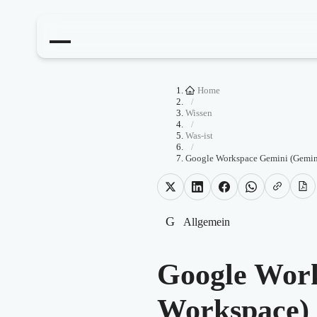
Home
/
Wissen
/
Was-ist
/
Google Workspace Gemini (Gemini
G
Allgemein
Google Work
Workspace)