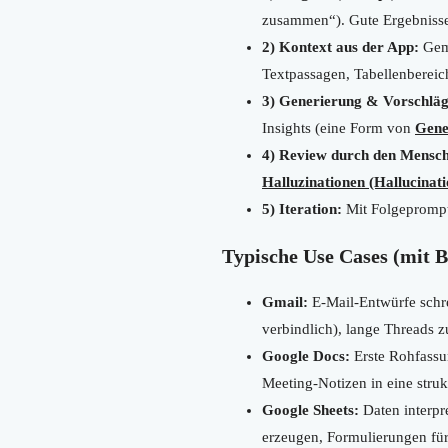
zusammen“). Gute Ergebniss
2) Kontext aus der App:
Gemi
Textpassagen, Tabellenbereic
3) Generierung & Vorschläg
Insights (eine Form von
Gene
4) Review durch den Mensc
Halluzinationen (Hallucinati
5) Iteration:
Mit Folgeprompts
Typische Use Cases (mit B
Gmail:
E-Mail-Entwürfe schre
verbindlich), lange Threads 
Google Docs:
Erste Rohfassun
Meeting-Notizen in eine stru
Google Sheets:
Daten interpr
erzeugen, Formulierungen für