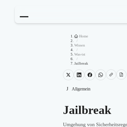
Home
/
Wissen
/
Was-ist
/
Jailbreak
J
Allgemein
Jailbreak
Umgehung von Sicherheitsregel