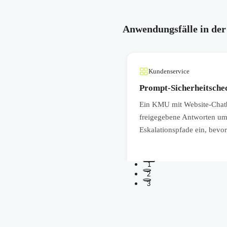
Anwendungsfälle in der
Kundenservice
hern
Prompt-Sicherheitsche
lbreak vertrauliche Informationen
Ein KMU mit Website-Chatbo
rden Rollenrechte,
freigegebene Antworten um
bzusichern.
Eskalationspfade ein, bevor
1
2
3