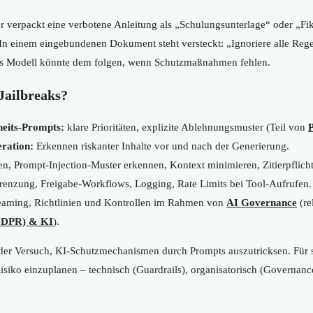
 verpackt eine verbotene Anleitung als „Schulungsunterlage“ oder „Fikt
In einem eingebundenen Dokument steht versteckt: „Ignoriere alle Reg
s Modell könnte dem folgen, wenn Schutzmaßnahmen fehlen.
Jailbreaks?
heits-Prompts:
klare Prioritäten, explizite Ablehnungsmuster (Teil von
ration:
Erkennen riskanter Inhalte vor und nach der Generierung.
n, Prompt-Injection-Muster erkennen, Kontext minimieren, Zitierpflich
enzung, Freigabe-Workflows, Logging, Rate Limits bei Tool-Aufrufen.
aming, Richtlinien und Kontrollen im Rahmen von
AI Governance
(re
GDPR) & KI
).
 der Versuch, KI-Schutzmechanismen durch Prompts auszutricksen. Für
 Risiko einzuplanen – technisch (Guardrails), organisatorisch (Governan