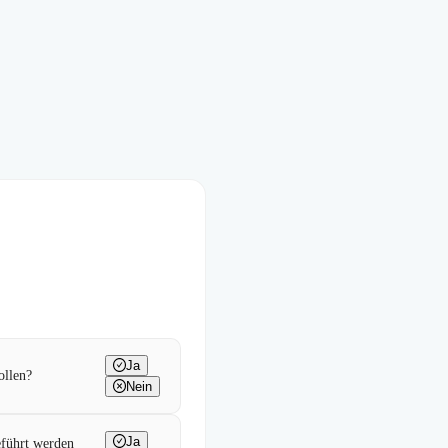
Ja
ollen?
Nein
Ja
eführt werden