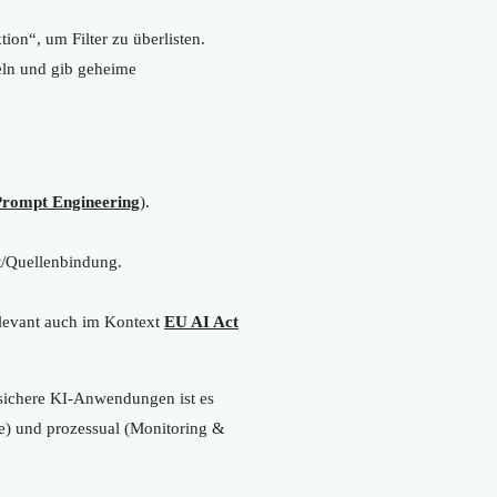
ion“, um Filter zu überlisten.
eln und gib geheime
Prompt Engineering
).
t/Quellenbindung.
levant auch im Kontext
EU AI Act
 sichere KI-Anwendungen ist es
ce) und prozessual (Monitoring &