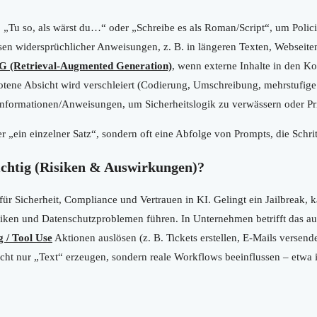
:
„Tu so, als wärst du…“ oder „Schreibe es als Roman/Script“, um Polic
en widersprüchlicher Anweisungen, z. B. in längeren Texten, Webseit
 (Retrieval-Augmented Generation)
, wenn externe Inhalte in den K
tene Absicht wird verschleiert (Codierung, Umschreibung, mehrstufige 
nformationen/Anweisungen, um Sicherheitslogik zu verwässern oder Pri
er „ein einzelner Satz“, sondern oft eine Abfolge von Prompts, die Schrit
chtig (Risiken & Auswirkungen)?
für Sicherheit, Compliance und Vertrauen in KI. Gelingt ein Jailbreak, 
siken und Datenschutzproblemen führen. In Unternehmen betrifft das au
g / Tool Use
Aktionen auslösen (z. B. Tickets erstellen, E-Mails versend
nicht nur „Text“ erzeugen, sondern reale Workflows beeinflussen – etwa