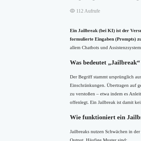
112
Aufrufe
Ein Jailbreak (bei KI) ist der Ver
formulierte Eingaben (Prompts) zu
allem Chatbots und Assistenzsyste
Was bedeutet „Jailbreak“
Der Begriff stammt ursprünglich au
Einschränkungen. Übertragen auf ge
zu verstoßen – etwa indem es Anleit
offenlegt. Ein Jailbreak ist damit k
Wie funktioniert ein Jail
Jailbreaks nutzen Schwächen in der
Output. Häufige Muster sind: