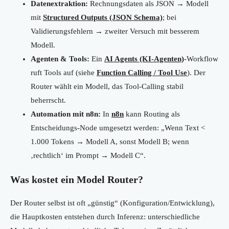
Datenextraktion:
Rechnungsdaten als JSON → Modell
mit
Structured Outputs (JSON Schema)
; bei
Validierungsfehlern → zweiter Versuch mit besserem
Modell.
Agenten & Tools:
Ein
AI Agents (KI-Agenten)
-Workflow
ruft Tools auf (siehe
Function Calling / Tool Use
). Der
Router wählt ein Modell, das Tool-Calling stabil
beherrscht.
Automation mit n8n:
In
n8n
kann Routing als
Entscheidungs-Node umgesetzt werden: „Wenn Text <
1.000 Tokens → Modell A, sonst Modell B; wenn
‚rechtlich‘ im Prompt → Modell C“.
Was kostet ein Model Router?
Der Router selbst ist oft „günstig“ (Konfiguration/Entwicklung),
die Hauptkosten entstehen durch Inferenz: unterschiedliche