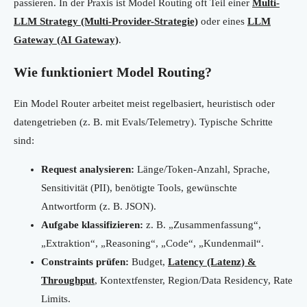
passieren. In der Praxis ist Model Routing oft Teil einer
Multi-
LLM Strategy (Multi-Provider-Strategie)
oder eines
LLM
Gateway (AI Gateway)
.
Wie funktioniert Model Routing?
Ein Model Router arbeitet meist regelbasiert, heuristisch oder
datengetrieben (z. B. mit Evals/Telemetry). Typische Schritte
sind:
Request analysieren:
Länge/Token-Anzahl, Sprache,
Sensitivität (PII), benötigte Tools, gewünschte
Antwortform (z. B. JSON).
Aufgabe klassifizieren:
z. B. „Zusammenfassung“,
„Extraktion“, „Reasoning“, „Code“, „Kundenmail“.
Constraints prüfen:
Budget,
Latency (Latenz) &
Throughput
, Kontextfenster, Region/Data Residency, Rate
Limits.