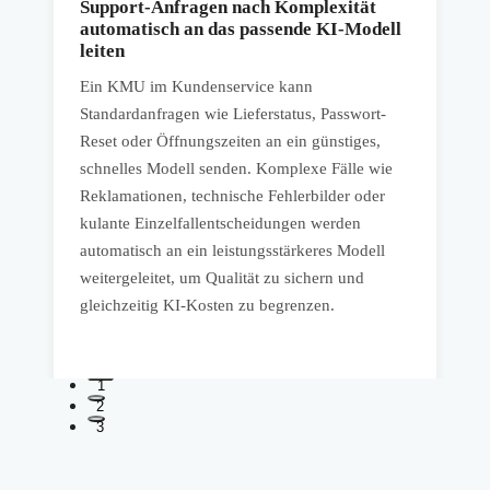
Support-Anfragen nach Komplexität
automatisch an das passende KI-Modell
leiten
I
Ein KMU im Kundenservice kann
A
Standardanfragen wie Lieferstatus, Passwort-
V
Reset oder Öffnungszeiten an ein günstiges,
p
schnelles Modell senden. Komplexe Fälle wie
a
Reklamationen, technische Fehlerbilder oder
P
kulante Einzelfallentscheidungen werden
automatisch an ein leistungsstärkeres Modell
T
weitergeleitet, um Qualität zu sichern und
Z
gleichzeitig KI-Kosten zu begrenzen.
a
1
2
3