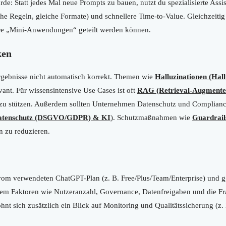
rde: Statt jedes Mal neue Prompts zu bauen, nutzt du spezialisierte Assi
he Regeln, gleiche Formate) und schnellere Time-to-Value. Gleichzeitig
are „Mini-Anwendungen“ geteilt werden können.
ken
Ergebnisse nicht automatisch korrekt. Themen wie
Halluzinationen (Hall
ant. Für wissensintensive Use Cases ist oft
RAG (Retrieval-Augmente
 zu stützen. Außerdem sollten Unternehmen Datenschutz und Complianc
atenschutz (DSGVO/GDPR) & KI
). Schutzmaßnahmen wie
Guardrail
n zu reduzieren.
om verwendeten ChatGPT-Plan (z. B. Free/Plus/Team/Enterprise) und g
em Faktoren wie Nutzeranzahl, Governance, Datenfreigaben und die Fr
hnt sich zusätzlich ein Blick auf Monitoring und Qualitätssicherung (z.