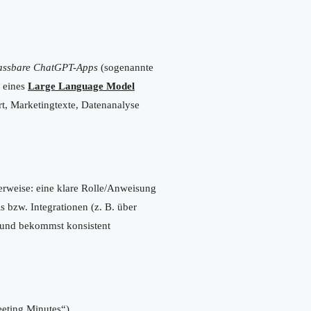
assbare ChatGPT-Apps
(sogenannte
e eines
Large Language Model
rt, Marketingtexte, Datenanalyse
erweise: eine klare Rolle/Anweisung
 bzw. Integrationen (z. B. über
T und bekommst konsistent
eting Minutes“).