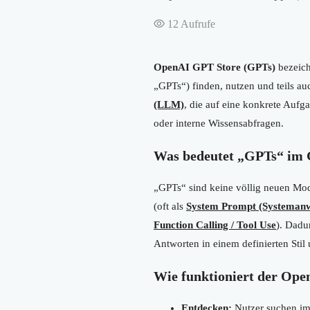
12
Aufrufe
OpenAI GPT Store (GPTs)
bezeich
„GPTs“) finden, nutzen und teils au
(LLM)
, die auf eine konkrete Aufg
oder interne Wissensabfragen.
Was bedeutet „GPTs“ im 
„GPTs“ sind keine völlig neuen Mod
(oft als
System Prompt (Systemanw
Function Calling / Tool Use
). Dadu
Antworten in einem definierten Stil
Wie funktioniert der Op
Entdecken:
Nutzer suchen im 