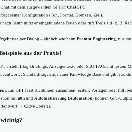
n Chat mit dem ausgewählten GPT in
ChatGPT
.
olgt seiner Konfiguration (Ton, Format, Grenzen, Ziel).
 nach Setup nutzt er eingebundene Daten oder ruft Tools auf (z. B. Re
Ergebnisse per Dialog – ähnlich wie beim
Prompt Engineering
, nur mit
eispiele aus der Praxis)
PT erstellt Blog-Briefings, Anzeigentexte oder SEO-FAQs mit festem Ma
eantwortet Standardfragen aus einer Knowledge Base und gibt strukturie
men:
Ein GPT fasst Richtlinien zusammen, erstellt Vorlagen oder hilft b
ation mit
n8n
und
Automatisierung (Automation)
können GPT-Outputs 
wortentwurf → CRM-Update).
wichtig?