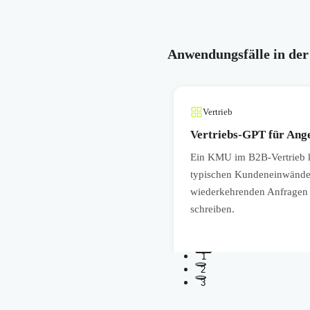
Anwendungsfälle in der
Vertrieb
tzen
Vertriebs-GPT für Ang
ernen Serviceprozessen
Ein KMU im B2B-Vertrieb ka
ilfreich bei wiederkehrenden
typischen Kundeneinwänden 
esgeschäft deutlich.
wiederkehrenden Anfragen 
schreiben.
1
2
3