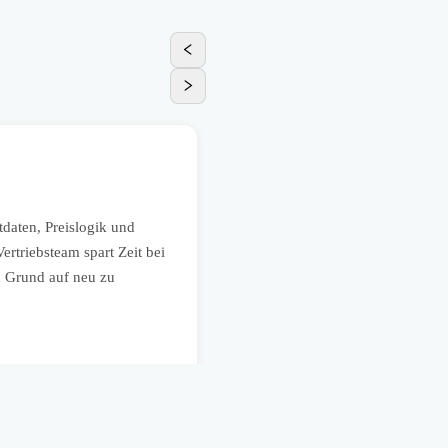
HR
HR-GPT für Bewerberkommun
daten, Preislogik und
Ein mittelständisches Unternehme
rtriebsteam spart Zeit bei
Interviewfragen für verschiedene
n Grund auf neu zu
Prozesse beschleunigt, während 