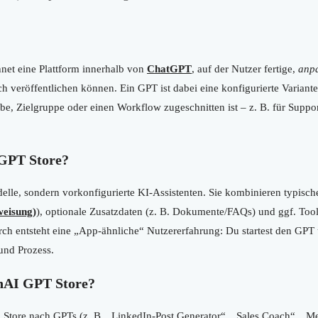
net eine Plattform innerhalb von
ChatGPT
, auf der Nutzer fertige,
anp
ch veröffentlichen können. Ein GPT ist dabei eine konfigurierte Variant
abe, Zielgruppe oder einen Workflow zugeschnitten ist – z. B. für Suppo
GPT Store?
elle, sondern vorkonfigurierte KI-Assistenten. Sie kombinieren typisch
eisung)
), optionale Zusatzdaten (z. B. Dokumente/FAQs) und ggf. Tools
rch entsteht eine „App-ähnliche“ Nutzererfahrung: Du startest den GP
 und Prozess.
enAI GPT Store?
Store nach GPTs (z. B. „LinkedIn-Post Generator“, „Sales Coach“, „Me