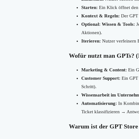
Starten:
Ein Klick öffnet de
Kontext & Regeln:
Der GPT f
Optional: Wissen & Tools:
Je
Aktionen).
Iterieren:
Nutzer verfeinern 
Wofür nutzt man GPTs? (B
Marketing & Content:
Ein G
Customer Support:
Ein GPT b
Schritt).
Wissensarbeit im Unterneh
Automatisierung:
In Kombin
Ticket klassifizieren → Ant
Warum ist der GPT Store 