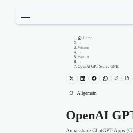
Home
/
Wissen
/
Was-ist
/
OpenAI GPT Store / GPTs
O
Allgemein
OpenAI GPT
Anpassbare ChatGPT-Apps (GPT