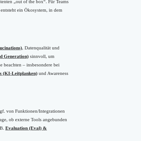
stenten „out of the box“. Für Teams
 entsteht ein Ökosystem, in dem
ucinations)
, Datenqualität und
d Generation)
sinnvoll, um
e beachten – insbesondere bei
s (KI-Leitplanken)
und Awareness
gf. von Funktionen/Integrationen
age, ob externe Tools angebunden
 B.
Evaluation (Eval) &