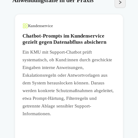
Anwendungsfälle in der Praxis
Kundenservice
r
Chatbot-Prompts im Kundenservice
gezielt gegen Datenabfluss absichern
Ein KMU mit Support-Chatbot prüft
E
systematisch, ob Kund:innen durch geschickte
n
Eingaben interne Anweisungen,
Eskalationsregeln oder Antwortvorlagen aus
P
dem System herauslocken können. Daraus
P
werden konkrete Schutzmaßnahmen abgeleitet,
V
etwa Prompt-Härtung, Filterregeln und
h
getrennte Ablage sensibler Support-
a
Informationen.
u