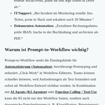
erstelle Social-Posts, plane sie und lege Assets in Drive
ab.“
IT/Support:
„Bei Incident im Monitoring erstelle Jira-
Ticket, poste in Slack und eskaliere nach 30 Minuten.“
Dokumenten-Automation:
„Extrahiere Rechnungsdaten,
prüfe IBAN, buche in der Buchhaltung und archiviere als
PDF.“
Warum ist Prompt-to-Workflow wichtig?
Prompt-to-Workflow senkt die Einstiegshürde für
Automatisierung (Automation)
, beschleunigt Prototyping und
reduziert „Click-Work“ in Workflow-Editoren. Teams können
schneller iterieren, weil Anforderungen als Text formuliert und
sofort als Workflow-Entwurf sichtbar werden. In Kombination
mit
AI Agents (KI-Agenten)
oder
Function Calling / Tool Use
kann die KI nicht nur den Workflow bauen, sondern auch
dynamische Entscheidungen (z. B. Klassifikation, Priorisierung)