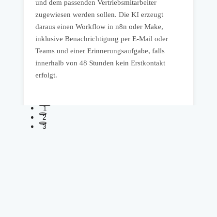
D
und dem passenden Vertriebsmitarbeiter
u
zugewiesen werden sollen. Die KI erzeugt
w
daraus einen Workflow in n8n oder Make,
d
inklusive Benachrichtigung per E-Mail oder
W
Teams und einer Erinnerungsaufgabe, falls
u
innerhalb von 48 Stunden kein Erstkontakt
d
erfolgt.
1
2
3