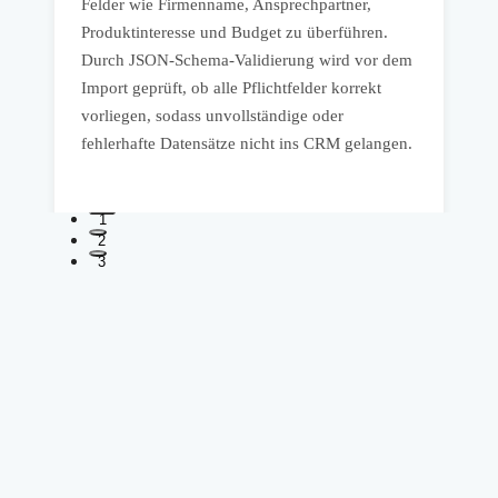
Felder wie Firmenname, Ansprechpartner,
Q
Produktinteresse und Budget zu überführen.
u
Durch JSON-Schema-Validierung wird vor dem
S
Import geprüft, ob alle Pflichtfelder korrekt
A
vorliegen, sodass unvollständige oder
fehlerhafte Datensätze nicht ins CRM gelangen.
o
1
2
3