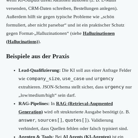
wenn KI-Outputs direkt Aktionen auslösen (z. B. E-Mails
versenden, CRM-Daten schreiben, Bestellungen anlegen).
Außerdem hilft sie gegen typische Probleme wie „schön
formuliert, aber nicht parsebar“ und ist ein praktischer Schutz
gegen Format-„Halluzinationen“ (siehe
Halluzinationen
(Hallucinations)
).
Beispiele aus der Praxis
Lead-Qualifizierung:
Die KI soll aus einer Anfrage Felder
company_size
use_case
urgency
wie
,
und
urgency
extrahieren. JSON-Schema stellt sicher, dass
nur
„low/medium/high“ sein darf.
RAG-Pipelines:
In
RAG (Retrieval-Augmented
Generation)
wird oft strukturierte Ausgabe benötigt (z. B.
answer
sources[]
quotes[]
,
,
). Validierung
verhindert, dass Quellen fehlen oder falsch typisiert sind.
Agenten & Tools:
Bei
AI Agents (KI-Agenten)
ist ein