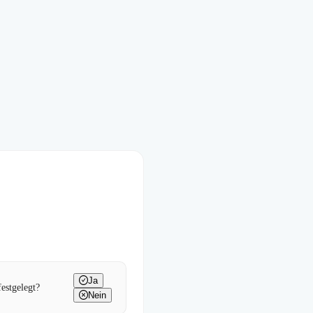
Ja
estgelegt?
Nein