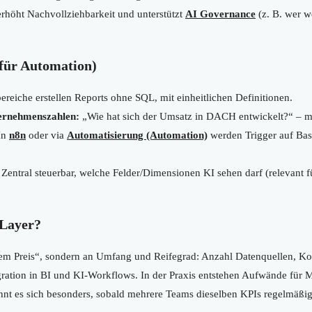
erhöht Nachvollziehbarkeit und unterstützt
AI Governance
(z. B. wer w
 für Automation)
reiche erstellen Reports ohne SQL, mit einheitlichen Definitionen.
ernehmenszahlen:
„Wie hat sich der Umsatz in DACH entwickelt?“ – mi
In
n8n
oder via
Automatisierung (Automation)
werden Trigger auf Basis
Zentral steuerbar, welche Felder/Dimensionen KI sehen darf (relevant 
 Layer?
m Preis“, sondern an Umfang und Reifegrad: Anzahl Datenquellen, Kom
ration in BI und KI-Workflows. In der Praxis entstehen Aufwände für M
hnt es sich besonders, sobald mehrere Teams dieselben KPIs regelmäßig