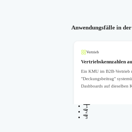
Anwendungsfälle in der
Vertrieb
Vertriebskennzahlen au
ie "Erstlösungsquote",
Ein KMU im B2B-Vertrieb nu
verlässliche Grundlage, um
"Deckungsbeitrag" systemübe
llziehbar zu berichten.
Dashboards auf dieselben 
1
2
3