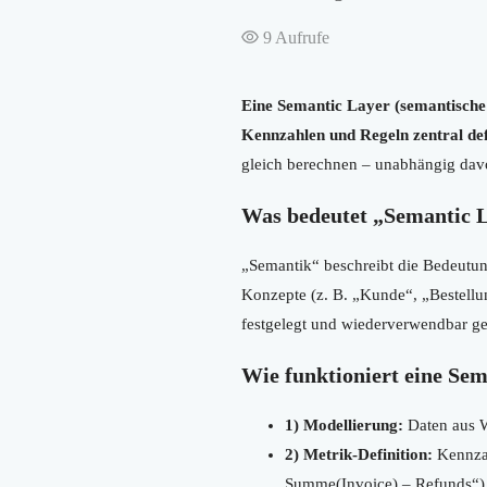
9
Aufrufe
Eine Semantic Layer (semantische 
Kennzahlen und Regeln zentral def
gleich berechnen – unabhängig davo
Was bedeutet „Semantic 
„Semantik“ beschreibt die Bedeutung
Konzepte (z. B. „Kunde“, „Bestellun
festgelegt und wiederverwendbar g
Wie funktioniert eine Se
1) Modellierung:
Daten aus W
2) Metrik-Definition:
Kennzah
Summe(Invoice) – Refunds“)