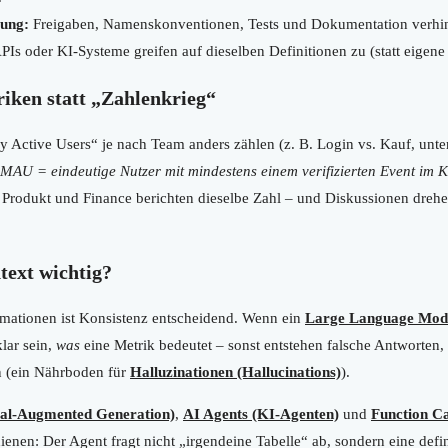
rung:
Freigaben, Namenskonventionen, Tests und Dokumentation verhi
PIs oder KI-Systeme greifen auf dieselben Definitionen zu (statt eigene
riken statt „Zahlenkrieg“
ctive Users“ je nach Team anders zählen (z. B. Login vs. Kauf, untersc
MAU = eindeutige Nutzer mit mindestens einem verifizierten Event im 
, Produkt und Finance berichten dieselbe Zahl – und Diskussionen dreh
ext wichtig?
mationen ist Konsistenz entscheidend. Wenn ein
Large Language Mod
lar sein,
was
eine Metrik bedeutet – sonst entstehen falsche Antworten
n (ein Nährboden für
Halluzinationen (Hallucinations)
).
al-Augmented Generation)
,
AI Agents (KI-Agenten)
und
Function Ca
ienen: Der Agent fragt nicht „irgendeine Tabelle“ ab, sondern eine defin