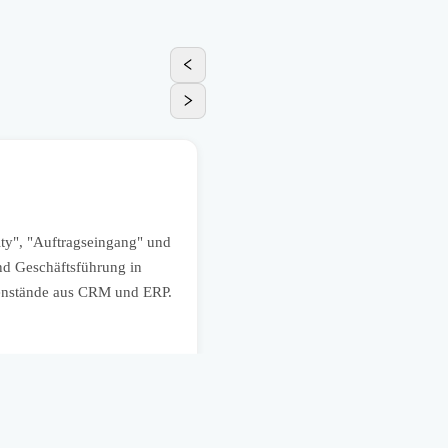
Marketing
Marketing-Performance übe
ity", "Auftragseingang" und
Ein mittelständisches Unternehm
und Geschäftsführung in
Metriken wie "Lead", "Marketing
lenstände aus CRM und ERP.
Marketing Budgetentscheidungen s