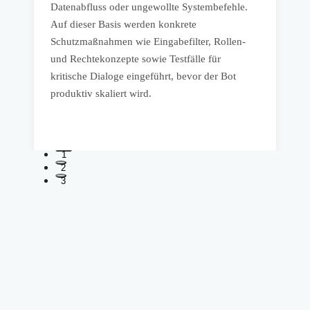
Datenabfluss oder ungewollte Systembefehle.
u
Auf dieser Basis werden konkrete
f
Schutzmaßnahmen wie Eingabefilter, Rollen-
V
s
und Rechtekonzepte sowie Testfälle für
A
kritische Dialoge eingeführt, bevor der Bot
F
produktiv skaliert wird.
P
1
2
3