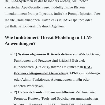
Bei LLM-Systemen ist das besonders wichtig, weil neben
klassischer App-Security neue, modelltypische Risiken
hinzukommen: Prompt-Injection, indirekte Prompt-Injection über
Inhalte, Halluzinationen, Datenlecks in RAG-Pipelines oder
gefährliche Tool-Aufrufe durch Agenten.
Wie funktioniert Threat Modeling in LLM-
Anwendungen?
1) System abgrenzen & Assets definieren:
Welche Daten,
Funktionen und Prozesse sind kritisch? Beispiele:
Kundendaten (DSGVO), interne Dokumente in
RAG
(Retrieval-Augmented Generation)
, API-Keys, Zahlungs-
oder Admin-Funktionen, Automationen in
n8n
oder
anderen Workflows.
2) Daten- & Kontrollflüsse modellieren:
Zeichne, wie
Prompts, Kontext, Tools und Speicher zusammenarbeiten
(Client → Backend → LLM → Tools/DB → Antwort).