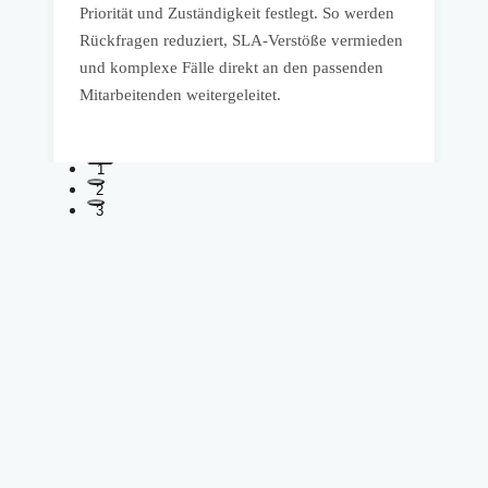
Priorität und Zuständigkeit festlegt. So werden
k
Rückfragen reduziert, SLA-Verstöße vermieden
A
n
und komplexe Fälle direkt an den passenden
s
Mitarbeitenden weitergeleitet.
m
1
2
3