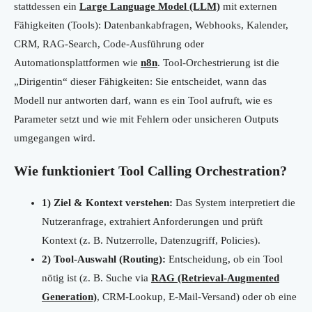
stattdessen ein
Large Language Model (LLM)
mit externen
Fähigkeiten (Tools): Datenbankabfragen, Webhooks, Kalender,
CRM, RAG-Search, Code-Ausführung oder
Automationsplattformen wie
n8n
. Tool-Orchestrierung ist die
„Dirigentin“ dieser Fähigkeiten: Sie entscheidet, wann das
Modell nur antworten darf, wann es ein Tool aufruft, wie es
Parameter setzt und wie mit Fehlern oder unsicheren Outputs
umgegangen wird.
Wie funktioniert Tool Calling Orchestration?
1) Ziel & Kontext verstehen:
Das System interpretiert die
Nutzeranfrage, extrahiert Anforderungen und prüft
Kontext (z. B. Nutzerrolle, Datenzugriff, Policies).
2) Tool-Auswahl (Routing):
Entscheidung, ob ein Tool
nötig ist (z. B. Suche via
RAG (Retrieval-Augmented
Generation)
, CRM-Lookup, E-Mail-Versand) oder ob eine