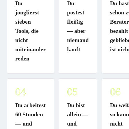
Du
Du
Du hast
jonglierst
postest
schon z
sieben
fleißig
Berater
Tools, die
— aber
bezahl
nicht
niemand
geblieb
miteinander
kauft
ist nich
reden
04
05
06
Du arbeitest
Du bist
Du weiß
60 Stunden
allein —
so kann
— und
und
nicht