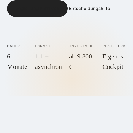
Entscheidungshilfe
Begleitung anfragen
DAUER
FORMAT
INVESTMENT
PLATTFORM
6
1:1 +
ab 9 800
Eigenes
Monate
asynchron
€
Cockpit