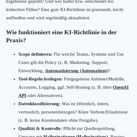
Ergebnisse geprüft? Und wer haftet bzw. entscheidet bei
kritischen Fällen? Eine gute KI-Richtlinie ist praxisnah, leicht
auffindbar und wird regelmäßig aktualisiert.
Wie funktioniert eine KI-Richtlinie in der
Praxis?
Scope definieren:
Für welche Teams, Systeme und Use
Cases gilt die Policy (z. B. Marketing, Support,
Entwicklung,
Automatisierung (Automation)
)?
Tool-Regeln festlegen:
Freigegebene Anbieter/Modelle,
Accounts, Logging, ggf. Self-Hosting (z. B. über
OpenAI
API
oder Alternativen).
Datenklassifizierung:
Was ist öffentlich, intern,
vertraulich, personenbezogen? Klare Verbote/Erlaubnisse
(z. B. keine Kundendaten ohne Freigabe).
Qualität & Kontrolle:
Pflicht zur Quellenprüfung,
Umgang mit
Halluzinationen (Hallucinations)
, Review-