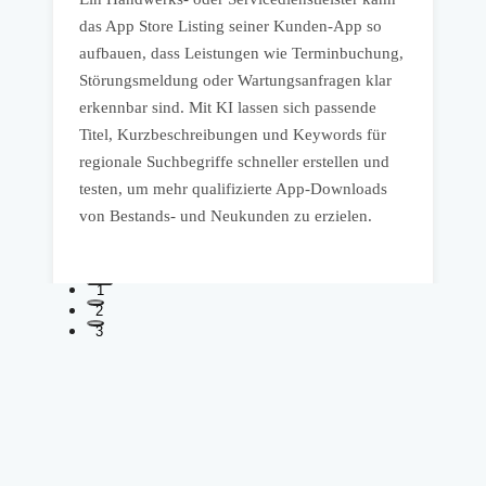
e
das App Store Listing seiner Kunden-App so
F
aufbauen, dass Leistungen wie Terminbuchung,
P
Störungsmeldung oder Wartungsanfragen klar
v
erkennbar sind. Mit KI lassen sich passende
F
Titel, Kurzbeschreibungen und Keywords für
v
regionale Suchbegriffe schneller erstellen und
a
testen, um mehr qualifizierte App-Downloads
M
von Bestands- und Neukunden zu erzielen.
1
2
3