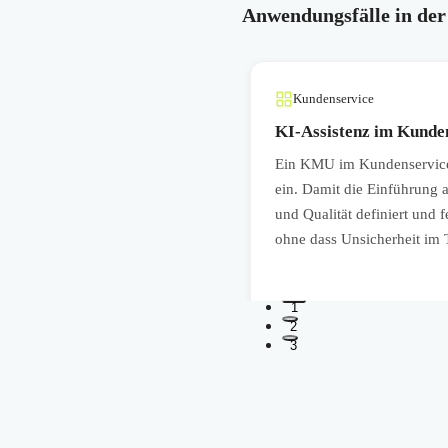
Anwendungsfälle in der
Kundenservice
ankern
KI-Assistenz im Kunden
terviewleitfäden zu erstellen.
Ein KMU im Kundenservice f
tz, fairer Nutzung und
ein. Damit die Einführung a
rd KI nicht als Blackbox genutzt,
und Qualität definiert und
ohne dass Unsicherheit im T
1
2
3