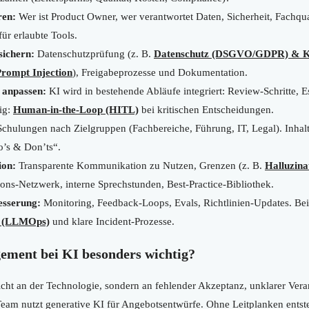
ren:
Wer ist Product Owner, wer verantwortet Daten, Sicherheit, Fachqu
ür erlaubte Tools.
sichern:
Datenschutzprüfung (z. B.
Datenschutz (DSGVO/GDPR) & 
rompt Injection
), Freigabeprozesse und Dokumentation.
 anpassen:
KI wird in bestehende Abläufe integriert: Review-Schritte, E
tig:
Human-in-the-Loop (HITL)
bei kritischen Entscheidungen.
chulungen nach Zielgruppen (Fachbereiche, Führung, IT, Legal). Inhal
’s & Don’ts“.
ion:
Transparente Kommunikation zu Nutzen, Grenzen (z. B.
Halluzina
ons-Netzwerk, interne Sprechstunden, Best-Practice-Bibliothek.
esserung:
Monitoring, Feedback-Loops, Evals, Richtlinien-Updates. Be
y (LLMOps)
und klare Incident-Prozesse.
ment bei KI besonders wichtig?
icht an der Technologie, sondern an fehlender Akzeptanz, unklarer Ver
eam nutzt generative KI für Angebotsentwürfe. Ohne Leitplanken entste