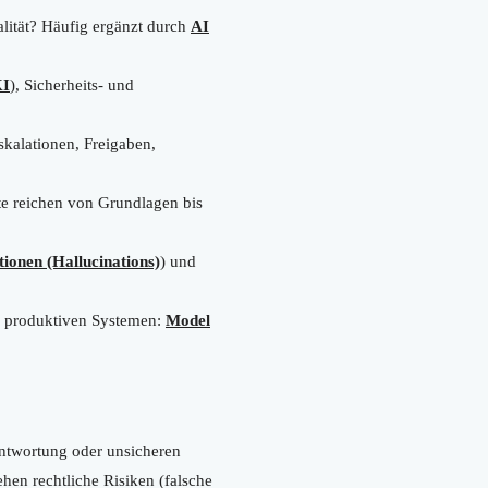
alität? Häufig ergänzt durch
AI
KI
), Sicherheits- und
skalationen, Freigaben,
te reichen von Grundlagen bis
tionen (Hallucinations)
) und
i produktiven Systemen:
Model
antwortung oder unsicheren
hen rechtliche Risiken (falsche