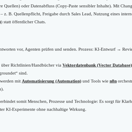
re Quellen) oder Datenabfluss (Copy-Paste sensibler Inhalte). Mit Ch
t – z. B. Quellenpflicht, Freigabe durch Sales Lead, Nutzung eines int
)
) statt öffentlicher Chats.
ntworten vor, Agenten prüfen und senden. Prozess: KI-Entwurf → Re
 über Richtlinien/Handbücher via
Vektordatenbank (Vector Database)
roundet“ sind.
 werden mit
Automatisierung (Automation)
und Tools wie
n8n
orchestr
).
bindet somit Menschen, Prozesse und Technologie: Es sorgt für Klarh
erter KI-Experimente ohne nachhaltige Wirkung.