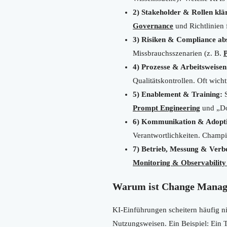
2) Stakeholder & Rollen klä
Governance
und Richtlinien f
3) Risiken & Compliance ab
Missbrauchsszenarien (z. B.
P
4) Prozesse & Arbeitsweisen
Qualitätskontrollen. Oft wich
5) Enablement & Training:
S
Prompt Engineering
und „Do
6) Kommunikation & Adopt
Verantwortlichkeiten. Champi
7) Betrieb, Messung & Verb
Monitoring & Observabilit
Warum ist Change Manage
KI-Einführungen scheitern häufig n
Nutzungsweisen. Ein Beispiel: Ein T