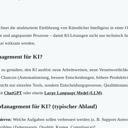
hnet die strukturierte Einführung von Künstlicher Intelligenz in einer O
und angepasster Prozesse – damit KI-Lösungen nicht nur technisch fu
sbar wirksam werden.
nagement für KI?
u gestalten, den KI auslöst: neue Arbeitsweisen, neue Verantwortlichke
 Chancen (Automatisierung, bessere Entscheidungen, höhere Produktivitä
icht nur einzelne Tools, sondern Entscheidungsprozesse, Qualitätsstan
mit
ChatGPT
oder einem
Large Language Model (LLM)
.
Management für KI? (typischer Ablauf)
nieren:
Welche Aufgaben sollen verbessert werden (z. B. Support-Antw
ählen (Zeitersparnis, Qualität, Kosten, Compliance)?