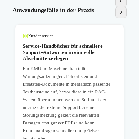
Anwendungsfälle in der Praxis
Kundenservice
Service-Handbücher für schnellere
Support-Antworten in sinnvolle
Abschnitte zerlegen
Ein KMU im Maschinenbau teilt
E
Wartungsanleitungen, Fehlerlisten und
D
Ersatzteil-Dokumente in thematisch passende
A
Textbausteine auf, bevor diese in ein RAG-
u
System übernommen werden. So findet der
A
interne oder externe Support bei einer
e
Störungsmeldung gezielt die relevanten
F
Passagen statt ganzer PDFs und kann
g
Kundenanfragen schneller und präziser
beantworten.