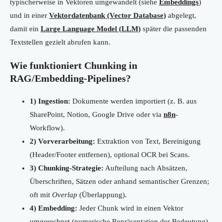
typischerweise in Vektoren umgewandelt (siehe
Embeddings
)
und in einer
Vektordatenbank (Vector Database)
abgelegt,
damit ein
Large Language Model (LLM)
später die passenden
Textstellen gezielt abrufen kann.
Wie funktioniert Chunking in
RAG/Embedding-Pipelines?
1) Ingestion:
Dokumente werden importiert (z. B. aus
SharePoint, Notion, Google Drive oder via
n8n
-
Workflow).
2) Vorverarbeitung:
Extraktion von Text, Bereinigung
(Header/Footer entfernen), optional OCR bei Scans.
3) Chunking-Strategie:
Aufteilung nach Absätzen,
Überschriften, Sätzen oder anhand semantischer Grenzen;
oft mit
Overlap
(Überlappung).
4) Embedding:
Jeder Chunk wird in einen Vektor
umgerechnet (numerische Repräsentation der Bedeutung).