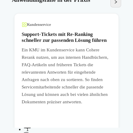
Kundenservice
Support-Tickets mit Re-Ranking
schneller zur passenden Lösung führen
e
Ein KMU im Kundenservice kann Cohere
E
t
Rerank nutzen, um aus internen Handbüchern,
C
FAQ-Artikeln und früheren Tickets die
A
relevantesten Antworten für eingehende
P
Anfragen nach oben zu sortieren. So finden
R
Servicemitarbeitende schneller die passende
d
Lösung und können auch bei vielen ähnlichen
d
Dokumenten präziser antworten.
K
w
1