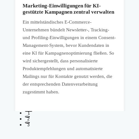
Marketing-Einwilligungen für KI-
gestützte Kampagnen zentral verwalten
n
Ein mittelständisches E-Commerce-
d
Unternehmen bündelt Newsletter-, Tracking-
D
und Profiling-Einwilligungen in einem Consent-
e
Management-System, bevor Kundendaten in
p
eine KI für Kampagnenoptimierung fließen. So
e
wird sichergestellt, dass personalisierte
w
,
Produktempfehlungen und automatisierte
i
Mailings nur für Kontakte genutzt werden, die
u
der entsprechenden Datenverarbeitung
d
zugestimmt haben.
1
2
3