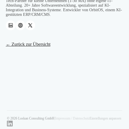
Tech-Partner für kleine Unternehmen (1-30 MA) ohne eigene IT-
Abteilung. 20+ Jahre Softwareentwicklung, spezialisiert auf KI-
Integration und Business-Systeme. Entwickler von OrbitOS, einem KI-
gestützten ERP/CRM/CMS.
← Zurück zur Übersicht
© 2026 Loskan Consulting GmbH
|
Impressum / Datenschutz
Einstellungen anpassen