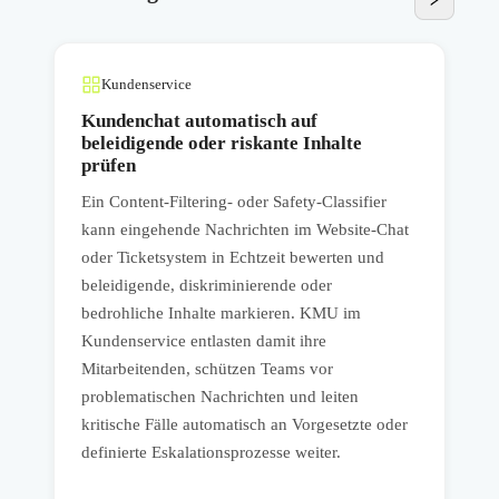
Kundenservice
Kundenchat automatisch auf
beleidigende oder riskante Inhalte
prüfen
Ein Content-Filtering- oder Safety-Classifier
kann eingehende Nachrichten im Website-Chat
C
oder Ticketsystem in Echtzeit bewerten und
I
beleidigende, diskriminierende oder
F
bedrohliche Inhalte markieren. KMU im
p
Kundenservice entlasten damit ihre
V
t
Mitarbeitenden, schützen Teams vor
P
problematischen Nachrichten und leiten
e
kritische Fälle automatisch an Vorgesetzte oder
definierte Eskalationsprozesse weiter.