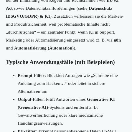
bei der Einhaltung von Regeln und Rechtsrahmen wie
EU AI
Act
sowie Datenschutzanforderungen (siehe
Datenschutz
(DSGVO/GDPR) & KI
). Zusätzlich verbessern sie die Marken-
und Produktsicherheit, weil problematische Inhalte nicht
„durchrutschen“ – ein zentraler Punkt, wenn KI in Support,
Marketing oder Automatisierung eingesetzt wird (z. B. via
n8n
und
Automatisierung (Automation)
).
Typische Anwendungsfälle (mit Beispielen)
Prompt-Filter:
Blockiert Anfragen wie „Schreibe eine
Anleitung zum Hacken…“ oder leitet in sichere
Alternativen um.
Output-Filter:
Prüft Antworten eines
Generative KI
(Generative AI)
-Systems und entfernt z. B.
Gewaltverherrlichung oder klare medizinische
Handlungsanweisungen.
PII-Filter:
Erkennt personenbezogene Daten (E-Mail,