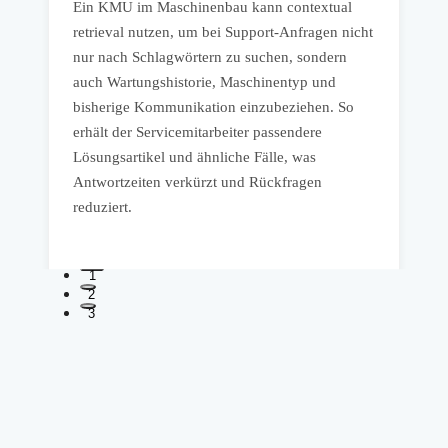
Ein KMU im Maschinenbau kann contextual
E
retrieval nutzen, um bei Support-Anfragen nicht
k
e
nur nach Schlagwörtern zu suchen, sondern
R
t
auch Wartungshistorie, Maschinentyp und
E
bisherige Kommunikation einzubeziehen. So
a
erhält der Servicemitarbeiter passendere
I
Lösungsartikel und ähnliche Fälle, was
P
Antwortzeiten verkürzt und Rückfragen
V
reduziert.
1
2
3