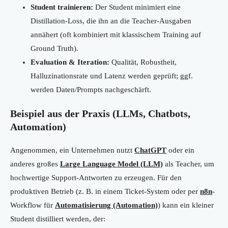
Student trainieren:
Der Student minimiert eine
Distillation-Loss, die ihn an die Teacher-Ausgaben
annähert (oft kombiniert mit klassischem Training auf
Ground Truth).
Evaluation & Iteration:
Qualität, Robustheit,
Halluzinationsrate und Latenz werden geprüft; ggf.
werden Daten/Prompts nachgeschärft.
Beispiel aus der Praxis (LLMs, Chatbots,
Automation)
Angenommen, ein Unternehmen nutzt
ChatGPT
oder ein
anderes großes
Large Language Model (LLM)
als Teacher, um
hochwertige Support-Antworten zu erzeugen. Für den
produktiven Betrieb (z. B. in einem Ticket-System oder per
n8n
-
Workflow für
Automatisierung (Automation)
) kann ein kleiner
Student distilliert werden, der: