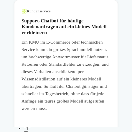
Kundenservice
Support-Chatbot für häufige
Kundenanfragen auf ein kleines Modell
verkleinern
E
Ein KMU im E-Commerce oder technischen
k
Service kann ein großes Sprachmodell nutzen,
e
um hochwertige Antwortmuster für Lieferstatus,
P
Retouren oder Standardfehler zu erzeugen, und
z
dieses Verhalten anschließend per
d
Wissensdistillation auf ein kleineres Modell
M
übertragen. So läuft der Chatbot günstiger und
I
schneller im Tagesbetrieb, ohne dass für jede
h
Anfrage ein teures großes Modell aufgerufen
p
werden muss.
1