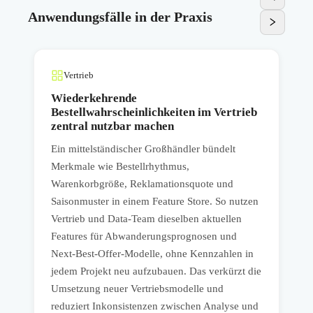
Anwendungsfälle in der Praxis
Vertrieb
Wiederkehrende
Bestellwahrscheinlichkeiten im Vertrieb
zentral nutzbar machen
E
Ein mittelständischer Großhändler bündelt
F
Merkmale wie Bestellrhythmus,
T
Warenkorbgröße, Reklamationsquote und
e
W
Saisonmuster in einem Feature Store. So nutzen
S
Vertrieb und Data-Team dieselben aktuellen
T
Features für Abwanderungsprognosen und
a
Next-Best-Offer-Modelle, ohne Kennzahlen in
A
jedem Projekt neu aufzubauen. Das verkürzt die
r
p
Umsetzung neuer Vertriebsmodelle und
m
S
reduziert Inkonsistenzen zwischen Analyse und
g