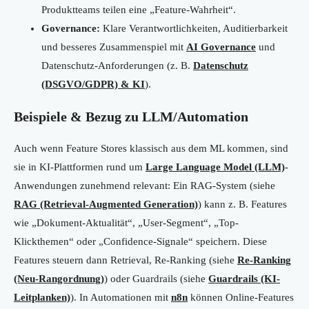
Produktteams teilen eine „Feature-Wahrheit“.
Governance:
Klare Verantwortlichkeiten, Auditierbarkeit
und besseres Zusammenspiel mit
AI Governance
und
Datenschutz-Anforderungen (z. B.
Datenschutz
(DSGVO/GDPR) & KI
).
Beispiele & Bezug zu LLM/Automation
Auch wenn Feature Stores klassisch aus dem ML kommen, sind
sie in KI-Plattformen rund um
Large Language Model (LLM)
-
Anwendungen zunehmend relevant: Ein RAG-System (siehe
RAG (Retrieval-Augmented Generation)
) kann z. B. Features
wie „Dokument-Aktualität“, „User-Segment“, „Top-
Klickthemen“ oder „Confidence-Signale“ speichern. Diese
Features steuern dann Retrieval, Re-Ranking (siehe
Re-Ranking
(Neu-Rangordnung)
) oder Guardrails (siehe
Guardrails (KI-
Leitplanken)
). In Automationen mit
n8n
können Online-Features