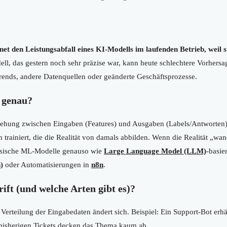
net den Leistungsabfall eines KI-Modells im laufenden Betrieb, weil 
ll, das gestern noch sehr präzise war, kann heute schlechtere Vorhersa
Trends, andere Datenquellen oder geänderte Geschäftsprozesse.
 genau?
iehung zwischen Eingaben (Features) und Ausgaben (Labels/Antworten) v
trainiert, die die Realität von damals abbilden. Wenn die Realität „wan
lassische ML-Modelle genauso wie
Large Language Model (LLM)
-basie
)
oder Automatisierungen in
n8n
.
ift (und welche Arten gibt es)?
Verteilung der Eingabedaten ändert sich. Beispiel: Ein Support-Bot erhä
 bisherigen Tickets decken das Thema kaum ab.