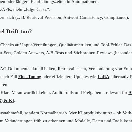
en oder längere Bearbeitungszeiten in Automationen.
ls/APIs, mehr „Edge Cases“.
ern sich (z. B. Retrieval-Precision, Antwort-Consistency, Compliance).
l Drift tun?
-Checks auf Input-Verteilungen, Qualitätsmetriken und Tool-Fehler. Das
t-Sets, Golden Answers, A/B-Tests und Stichproben-Reviews (besonder
G-Dokumente aktuell halten, Retrieval testen, Versionierung von Emb
 nach Fall
Fine-Tuning
oder effizientere Updates wie
LoRA
; alternativ
eren.
Klare Verantwortlichkeiten, Audit-Trails und Freigaben – relevant für
A
) & KI
.
in Ausnahmefall, sondern Normalbetrieb. Wer KI produktiv nutzt – ob Vo
m Veränderungen früh zu erkennen und Modelle, Daten und Tools kontr