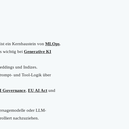
 ist ein Kernbaustein von
MLOps
.
s wichtig bei
Generative KI
eddings und Indizes.
 Prompt- und Tool-Logik über
I Governance
,
EU AI Act
und
rhersagemodelle oder LLM-
olliert nachzuziehen.