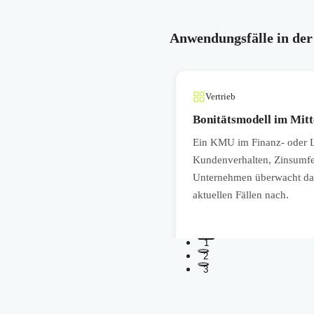
Anwendungsfälle in der
Vertrieb
Bonitätsmodell im Mitt
nd Thema. Ändern sich Produkte,
Ein KMU im Finanz- oder Le
end. Ein KMU kann dem
Kundenverhalten, Zinsumfel
 pro Kategorie überwacht und das
Unternehmen überwacht dahe
aktuellen Fällen nach.
1
2
3