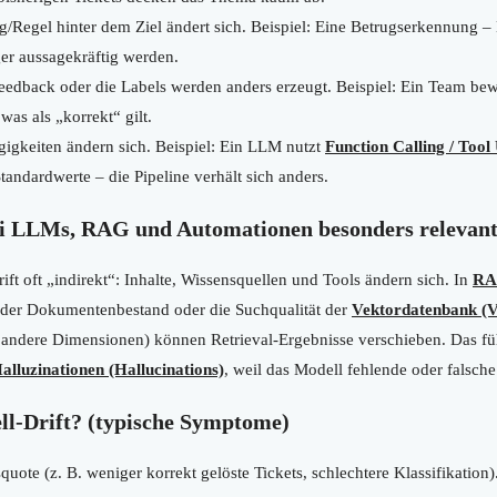
Regel hinter dem Ziel ändert sich. Beispiel: Eine Betrugserkennung – 
er aussagekräftig werden.
edback oder die Labels werden anders erzeugt. Beispiel: Ein Team bewe
was als „korrekt“ gilt.
gkeiten ändern sich. Beispiel: Ein LLM nutzt
Function Calling / Tool
andardwerte – die Pipeline verhält sich anders.
ei LLMs, RAG und Automationen besonders relevan
t oft „indirekt“: Inhalte, Wissensquellen und Tools ändern sich. In
RA
. der Dokumentenbestand oder die Suchqualität der
Vektordatenbank (V
andere Dimensionen) können Retrieval-Ergebnisse verschieben. Das füh
alluzinationen (Hallucinations)
, weil das Modell fehlende oder falsch
l-Drift? (typische Symptome)
uote (z. B. weniger korrekt gelöste Tickets, schlechtere Klassifikation)