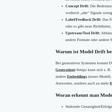
Concept Drift:
Die Bedeutung/
wodurch „alte“ Signale wenig
Label/Feedback Drift:
Das Fe
oder es gibt neue Richtlinien, 
Upstream/Tool Drift:
Abhängi
andere Formate oder andere St
Warum ist Model Drift b
Bei generativen Systemen kommt Drif
Generation)
-Setups kann sich z. B
andere
Embeddings
(neues Modell, 
Antworten, sondern auch zu mehr
H
Woran erkennt man Model
Sinkende Genauigkeit/Erfolgsq