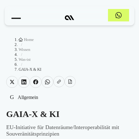
Home
/
Wissen
/
Was-ist
/
GAIA-X & KI
G
Allgemein
GAIA-X & KI
EU-Initiative für Datenräume/Interoperabilität mit
Souveränitätsprinzipien