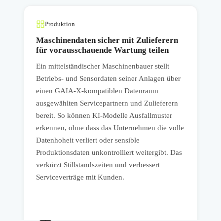
Produktion
Maschinendaten sicher mit Zulieferern
für vorausschauende Wartung teilen
d
Ein mittelständischer Maschinenbauer stellt
E
Betriebs- und Sensordaten seiner Anlagen über
T
einen GAIA-X-kompatiblen Datenraum
P
ausgewählten Servicepartnern und Zulieferern
U
bereit. So können KI-Modelle Ausfallmuster
E
erkennen, ohne dass das Unternehmen die volle
u
Datenhoheit verliert oder sensible
P
r
Produktionsdaten unkontrolliert weitergibt. Das
U
verkürzt Stillstandszeiten und verbessert
D
Serviceverträge mit Kunden.
P