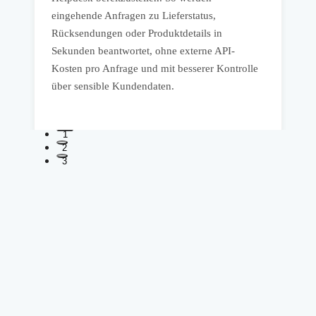
eingehende Anfragen zu Lieferstatus,
u
Rücksendungen oder Produktdetails in
v
Sekunden beantwortet, ohne externe API-
w
Kosten pro Anfrage und mit besserer Kontrolle
b
über sensible Kundendaten.
u
1
2
3