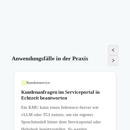
Anwendungsfälle in der Praxis
Kundenservice
r
Kundenanfragen im Serviceportal in
Echtzeit beantworten
Ein KMU kann einen Inference-Server wie
E
vLLM oder TGI nutzen, um ein eigenes
ü
,
Sprachmodell hinter dem Serviceportal oder
s
Helpdesk bereitzustellen. So werden