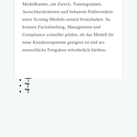
Modellkarten, um Zweck, Trainingsdaten,
B
Ausschlusskriterien und bekannte Fehlerrisiken
v
eines Scoring-Modells zentral festzuhalten. So
u
können Fachabteilung, Management und
u
Compliance schneller prüfen, ob das Modell für
H
neue Kundensegmente geeignet ist und wo
menschliche Freigaben erforderlich bleiben.
F
n
1
2
3