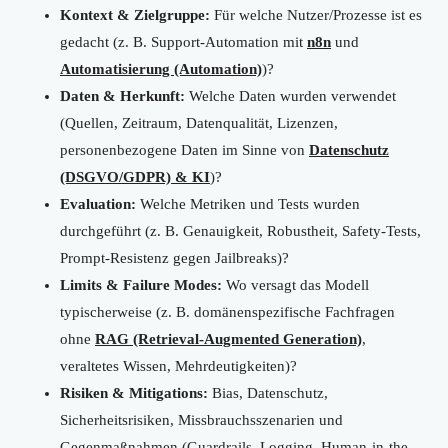
Kontext & Zielgruppe:
Für welche Nutzer/Prozesse ist es
gedacht (z. B. Support-Automation mit
n8n
und
Automatisierung (Automation)
)?
Daten & Herkunft:
Welche Daten wurden verwendet
(Quellen, Zeitraum, Datenqualität, Lizenzen,
personenbezogene Daten im Sinne von
Datenschutz
(DSGVO/GDPR) & KI
)?
Evaluation:
Welche Metriken und Tests wurden
durchgeführt (z. B. Genauigkeit, Robustheit, Safety-Tests,
Prompt-Resistenz gegen Jailbreaks)?
Limits & Failure Modes:
Wo versagt das Modell
typischerweise (z. B. domänenspezifische Fachfragen
ohne
RAG (Retrieval-Augmented Generation)
,
veraltetes Wissen, Mehrdeutigkeiten)?
Risiken & Mitigations:
Bias, Datenschutz,
Sicherheitsrisiken, Missbrauchsszenarien und
Gegenmaßnahmen (Guardrails, Logging, Human-in-the-