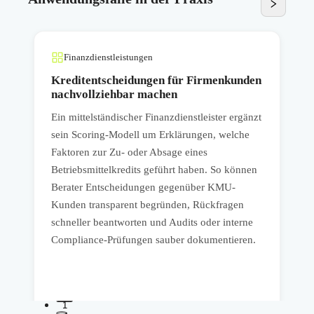
Finanzdienstleistungen
Kreditentscheidungen für Firmenkunden
nachvollziehbar machen
Ein mittelständischer Finanzdienstleister ergänzt
E
sein Scoring-Modell um Erklärungen, welche
f
Faktoren zur Zu- oder Absage eines
z
Betriebsmittelkredits geführt haben. So können
w
Berater Entscheidungen gegenüber KMU-
M
Kunden transparent begründen, Rückfragen
R
schneller beantworten und Audits oder interne
W
Compliance-Prüfungen sauber dokumentieren.
d
1