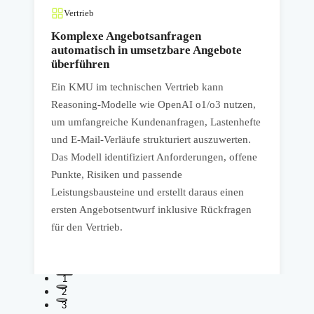
Vertrieb
Komplexe Angebotsanfragen
automatisch in umsetzbare Angebote
überführen
Ein KMU im technischen Vertrieb kann
M
Reasoning-Modelle wie OpenAI o1/o3 nutzen,
R
um umfangreiche Kundenanfragen, Lastenhefte
v
und E-Mail-Verläufe strukturiert auszuwerten.
e
Das Modell identifiziert Anforderungen, offene
P
Punkte, Risiken und passende
f
Leistungsbausteine und erstellt daraus einen
T
ersten Angebotsentwurf inklusive Rückfragen
s
für den Vertrieb.
S
1
2
3