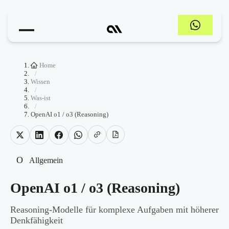
Home
/
Wissen
/
Was-ist
/
OpenAI o1 / o3 (Reasoning)
O
Allgemein
OpenAI o1 / o3 (Reasoning)
Reasoning-Modelle für komplexe Aufgaben mit höherer
Denkfähigkeit