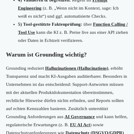
4) Validieren & begrenzen:
Regeln im
Prompt
Engineering
(z. B. „Wenn nicht im Kontext, sage: Ich
weiß es nicht“) und ggf. automatisierte Checks.
5) Tool-gestützte Faktenprüfung:
über
Function Calling /
Tool Use
kann die KI z. B. Preise live aus einer API ziehen
oder Daten in Echtzeit verifizieren.
Warum ist Grounding wichtig?
Grounding reduziert
Halluzinationen (Hallucinations)
, erhöht
Transparenz und macht KI-Ausgaben auditierbarer. Besonders in
Unternehmen ist das entscheidend: Support-Antworten müssen
mit der aktuellen Produktdokumentation übereinstimmen,
rechtliche Hinweise dürfen nichts erfinden, und Reports sollten
auf echten Kennzahlen basieren. Zusätzlich unterstützt
Grounding Anforderungen aus
AI Governance
und kann helfen,
regulatorische Erwartungen (z. B.
EU AI Act
) sowie
Datenschutzanforderungen wie
Datenschutz (DSGVO/GDPR)