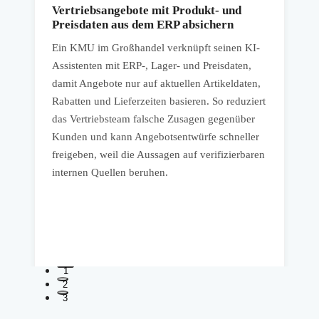
Vertriebsangebote mit Produkt- und
Preisdaten aus dem ERP absichern
e
Ein KMU im Großhandel verknüpft seinen KI-
Assistenten mit ERP-, Lager- und Preisdaten,
G
damit Angebote nur auf aktuellen Artikeldaten,
u
Rabatten und Lieferzeiten basieren. So reduziert
a
das Vertriebsteam falsche Zusagen gegenüber
Kunden und kann Angebotsentwürfe schneller
z
freigeben, weil die Aussagen auf verifizierbaren
S
internen Quellen beruhen.
A
Q
t
1
2
3