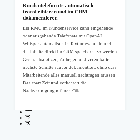
Kundentelefonate automatisch
transkribieren und im CRM
dokumentieren
I
Ein KMU im Kundenservice kann eingehende
a
oder ausgehende Telefonate mit OpenAI
h
Whisper automatisch in Text umwandeln und
t
die Inhalte direkt im CRM speichern. So werden
Gesprächsnotizen, Anliegen und vereinbarte
K
nächste Schritte sauber dokumentiert, ohne dass
u
Mitarbeitende alles manuell nachtragen müssen.
u
Das spart Zeit und verbessert die
v
Nachverfolgung offener Fälle.
1
2
3