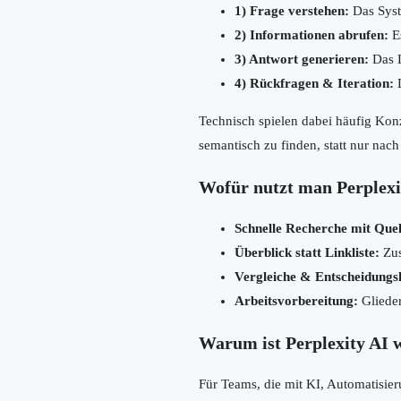
1) Frage verstehen:
Das Syst
2) Informationen abrufen:
Es
3) Antwort generieren:
Das L
4) Rückfragen & Iteration:
D
Technisch spielen dabei häufig Ko
semantisch zu finden, statt nur na
Wofür nutzt man Perplexit
Schnelle Recherche mit Quel
Überblick statt Linkliste:
Zus
Vergleiche & Entscheidungsh
Arbeitsvorbereitung:
Glieder
Warum ist Perplexity AI 
Für Teams, die mit KI, Automatisier