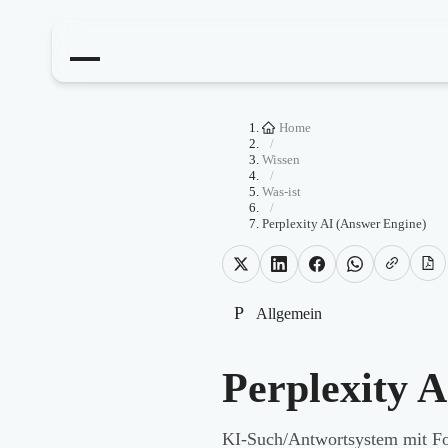
Home
/
Wissen
/
Was-ist
/
Perplexity AI (Answer Engine)
P
Allgemein
Perplexity 
KI-Such/Antwortsystem mit Fo