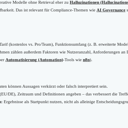
rative Modelle ohne Retrieval eher zu
Halluzinationen (Hallucination
üfbarkeit. Das ist relevant für Compliance-Themen wie
AI Governance
s
rif (kostenlos vs. Pro/Team), Funktionsumfang (z. B. erweiterte Model
ehmen zählen außerdem Faktoren wie Nutzeranzahl, Anforderungen an
ber
Automatisierung (Automation)
-Tools wie
n8n
).
ten können Aussagen verkürzt oder falsch interpretiert sein.
(EU/DE), Zeitraum und Definitionen angeben – das verbessert die Treffe
n:
Ergebnisse als Startpunkt nutzen, nicht als alleinige Entscheidungsgr