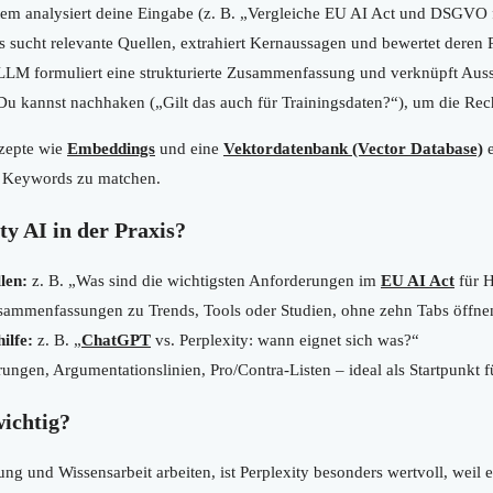
em analysiert deine Eingabe (z. B. „Vergleiche EU AI Act und DSGVO f
 sucht relevante Quellen, extrahiert Kernaussagen und bewertet deren 
LM formuliert eine strukturierte Zusammenfassung und verknüpft Auss
u kannst nachhaken („Gilt das auch für Trainingsdaten?“), um die Rech
nzepte wie
Embeddings
und eine
Vektordatenbank (Vector Database)
e
ch Keywords zu matchen.
y AI in der Praxis?
len:
z. B. „Was sind die wichtigsten Anforderungen im
EU AI Act
für H
ammenfassungen zu Trends, Tools oder Studien, ohne zehn Tabs öffne
ilfe:
z. B. „
ChatGPT
vs. Perplexity: wann eignet sich was?“
ungen, Argumentationslinien, Pro/Contra-Listen – ideal als Startpunkt fü
wichtig?
ung und Wissensarbeit arbeiten, ist Perplexity besonders wertvoll, weil