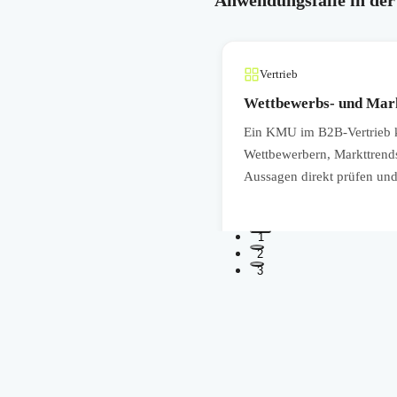
Vertrieb
eln
Wettbewerbs- und Markt
ormationen zu
Ein KMU im B2B-Vertrieb k
ren. Das hilft, Angebote besser
Wettbewerbern, Markttrend
llen zu dokumentieren.
Aussagen direkt prüfen und
1
2
3