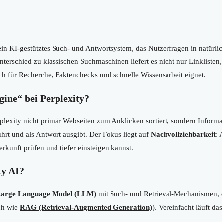
ein KI-gestütztes Such- und Antwortsystem, das Nutzerfragen in natürli
nterschied zu klassischen Suchmaschinen liefert es nicht nur Linklisten,
 für Recherche, Faktenchecks und schnelle Wissensarbeit eignet.
ine“ bei Perplexity?
plexity nicht primär Webseiten zum Anklicken sortiert, sondern Inform
rt und als Antwort ausgibt. Der Fokus liegt auf
Nachvollziehbarkeit
:
erkunft prüfen und tiefer einsteigen kannst.
ty AI?
arge Language Model (LLM)
mit Such- und Retrieval-Mechanismen, d
ich wie
RAG (Retrieval-Augmented Generation)
). Vereinfacht läuft das