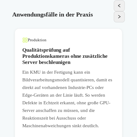
Anwendungsfälle in der Praxis
Produktion
Qualitätsprüfung auf
Produktionskameras ohne zusätzliche
Server beschleunigen
e
Ein KMU in der Fertigung kann ein
E
Bildverarbeitungsmodell quantisieren, damit es
S
direkt auf vorhandenen Industrie-PCs oder
d
Edge-Geräten an der Linie läuft. So werden
s
r
Defekte in Echtzeit erkannt, ohne große GPU-
s
-
Server anschaffen zu müssen, und die
l
Reaktionszeit bei Ausschuss oder
b
e
Maschinenabweichungen sinkt deutlich.
K