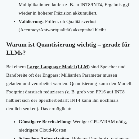
Multiplikationen laufen z. B. in INT8/INT4, Ergebnis ggf.
wieder in höherer Präzision akkumuliert.
Validierung:
Prüfen, ob Qualitätsverlust
(Accuracy/Antwortqualität) akzeptabel bleibt.
Warum ist Quantisierung wichtig – gerade für
LLMs?
Bei einem
Large Language Model (LLM)
sind Speicher und
Bandbreite oft der Engpass: Milliarden Parameter müssen
geladen und verarbeitet werden. Quantisierung kann den Modell-
Footprint drastisch reduzieren (z. B. grob von FP16 auf INT8
halbiert sich der Speicherbedarf; INT4 kann ihn nochmals
deutlich senken). Das ermöglicht:
Günstigere Bereitstellung:
Weniger GPU/VRAM nötig,
niedrigere Cloud-Kosten.
Schnellere Antwortzeiten:
Höherer Durchsatz, geringere