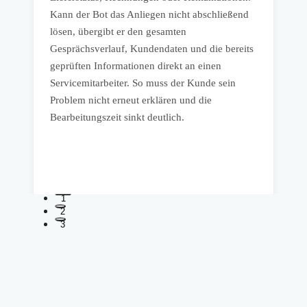
Kann der Bot das Anliegen nicht abschließend
B
lösen, übergibt er den gesamten
S
Gesprächsverlauf, Kundendaten und die bereits
w
geprüften Informationen direkt an einen
P
Servicemitarbeiter. So muss der Kunde sein
V
Problem nicht erneut erklären und die
K
Bearbeitungszeit sinkt deutlich.
A
K
1
2
3