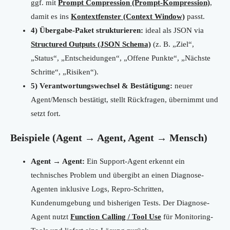
ggf. mit
Prompt Compression (Prompt-Kompression)
,
damit es ins
Kontextfenster (Context Window)
passt.
4) Übergabe-Paket strukturieren:
ideal als JSON via
Structured Outputs (JSON Schema)
(z. B. „Ziel“,
„Status“, „Entscheidungen“, „Offene Punkte“, „Nächste
Schritte“, „Risiken“).
5) Verantwortungswechsel & Bestätigung:
neuer
Agent/Mensch bestätigt, stellt Rückfragen, übernimmt und
setzt fort.
Beispiele (Agent → Agent, Agent → Mensch)
Agent → Agent:
Ein Support-Agent erkennt ein
technisches Problem und übergibt an einen Diagnose-
Agenten inklusive Logs, Repro-Schritten,
Kundenumgebung und bisherigen Tests. Der Diagnose-
Agent nutzt
Function Calling / Tool Use
für Monitoring-