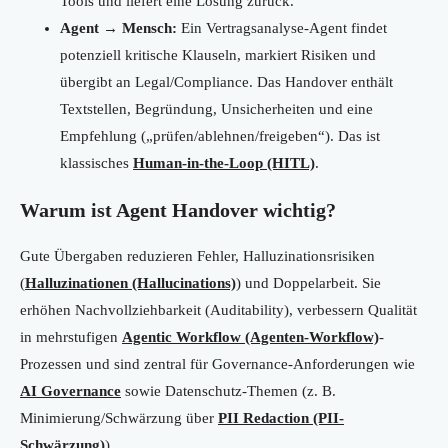
Tools und liefert eine Lösung zurück.
Agent → Mensch:
Ein Vertragsanalyse-Agent findet
potenziell kritische Klauseln, markiert Risiken und
übergibt an Legal/Compliance. Das Handover enthält
Textstellen, Begründung, Unsicherheiten und eine
Empfehlung („prüfen/ablehnen/freigeben“). Das ist
klassisches
Human-in-the-Loop (HITL)
.
Warum ist Agent Handover wichtig?
Gute Übergaben reduzieren Fehler, Halluzinationsrisiken
(
Halluzinationen (Hallucinations)
) und Doppelarbeit. Sie
erhöhen Nachvollziehbarkeit (Auditability), verbessern Qualität
in mehrstufigen
Agentic Workflow (Agenten-Workflow)
-
Prozessen und sind zentral für Governance-Anforderungen wie
AI Governance
sowie Datenschutz-Themen (z. B.
Minimierung/Schwärzung über
PII Redaction (PII-
Schwärzung)
).